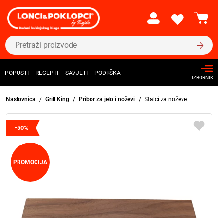
POPUSTI
RECEPTI
SAVJETI
PODRŠKA
IZBORNIK
Naslovnica
Grill King
Pribor za jelo i noževi
Stalci za noževe
-50%
PROMOCIJA