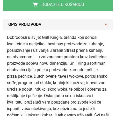
DODAJTE U KOŠARICU
OPIS PROIZVODA
Dobrodošli u svijet Grill King-a, brenda koji donosi
kvalitetne a nerijetko i best buy proizvode za kuhanje,
posluživanje i uživanje u hrani! Strast prema kuhanju
na otvorenom ili u zatvorenom prostoru kroz kvalitetne
proizvode dobiva novu dimenziju. Grill King asortiman
obuhvaća cijelu paletu proizvoda: kamado roštilje,
pizza pećnice, Dutch ovene, tave i wokove, porculansko
suđe, program od stakla, kuhinjske noževe, inovativne
uređaje poput indukcijskog woka, te pribor i opremu za
roštiljanje i pečenje. Oslanjamo se na iskustvo i
kvalitetu, pružajući vam pouzdane proizvode koji će
ispuniti vaša očekivanja, bez obzira na to jeste li
početnik ili iskusni kuhar, ili tek gastro uživatelj. Svi naši