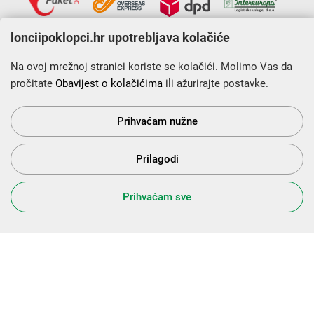
lonciipoklopci.hr upotrebljava kolačiće
Na ovoj mrežnoj stranici koriste se kolačići. Molimo Vas da
pročitate
Obavijest o kolačićima
ili ažurirajte postavke.
Krajnji primatelj financijskog instrumenta sufinanciranog iz
Europskog fonda za regionalni razvoj u sklopu Operativnog
programa „Konkurentnost i kohezija”.
Prihvaćam nužne
Prilagodi
s Vama od 2014. godine!
Prihvaćam sve