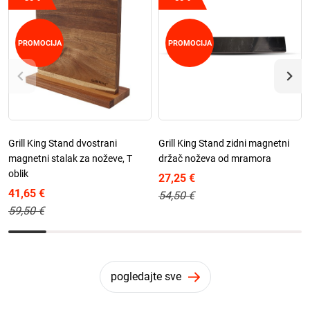
PROMOCIJA
PROMOCIJA
Grill King Stand dvostrani
Grill King Stand zidni magnetni
magnetni stalak za noževe, T
držač noževa od mramora
oblik
27,25 €
41,65 €
54,50 €
59,50 €
pogledajte sve