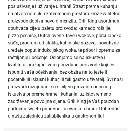
posluživanje i uživanje u hrani! Strast prema kuhanju
na otvorenom ili u zatvorenom prostoru kroz kvalitetne
proizvode dobiva novu dimenziju. Grill King asortiman
obuhvaća cijelu paletu proizvoda: kamado roštilje,
pizza pećnice, Dutch ovene, tave i wokove, porculansko
suđe, program od stakla, kuhinjske noževe, inovativne
uređaje poput indukcijskog woka, te pribor i opremu za
roštiljanje i pečenje. Oslanjamo se na iskustvo i
kvalitetu, pružajući vam pouzdane proizvode koji će
ispuniti vaša očekivanja, bez obzira na to jeste li
početnik ili iskusni kuhar, ili tek gastro uživatelj. Svi naši
proizvodi dizajnirani su s ciljem pružanja odličnog
iskustva pripreme hrane i kuhanja, uz istovremeno
zadržavanje povoljne cijene. Grill King je Vaš pouzdan
partner u svijetu pripreme i uživanja u hrani. Dobrodošli
u našu zajednicu zaljubljenika u gastronomiju!