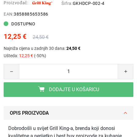
Proizvođač:
Šifra:
GKHDCP-002-4
EAN:
3858885653586
DOSTUPNO
12,25 €
24,50 €
Najniža cijena u zadnjih 30 dana:
24,50 €
Ušteda:
12,25 €
(-50%)
DODAJTE U KOŠARICU
OPIS PROIZVODA
Dobrodošli u svijet Grill King-a, brenda koji donosi
kvalitetne a nerijetko i best buy proizvode za kuhanje,