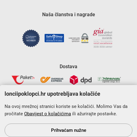
Naša članstva i nagrade
Dostava
lonciipoklopci.hr upotrebljava kolačiće
Na ovoj mrežnoj stranici koriste se kolačići. Molimo Vas da
pročitate
Obavijest o kolačićima
ili ažurirajte postavke.
Krajnji primatelj financijskog instrumenta sufinanciranog iz
Europskog fonda za regionalni razvoj u sklopu Operativnog
programa „Konkurentnost i kohezija”.
Prihvaćam nužne