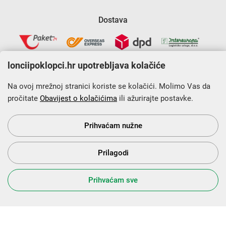
Dostava
lonciipoklopci.hr upotrebljava kolačiće
Na ovoj mrežnoj stranici koriste se kolačići. Molimo Vas da
pročitate
Obavijest o kolačićima
ili ažurirajte postavke.
Krajnji primatelj financijskog instrumenta sufinanciranog iz
Europskog fonda za regionalni razvoj u sklopu Operativnog
programa „Konkurentnost i kohezija”.
Prihvaćam nužne
Prilagodi
s Vama od 2014. godine!
Prihvaćam sve