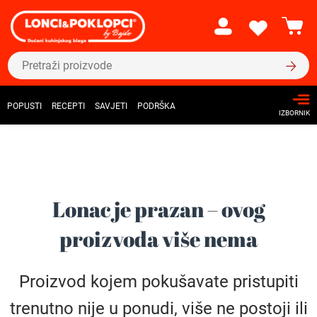
POPUSTI
RECEPTI
SAVJETI
PODRŠKA
IZBORNIK
Lonac je prazan – ovog
proizvoda više nema
Proizvod kojem pokušavate pristupiti
trenutno nije u ponudi, više ne postoji ili