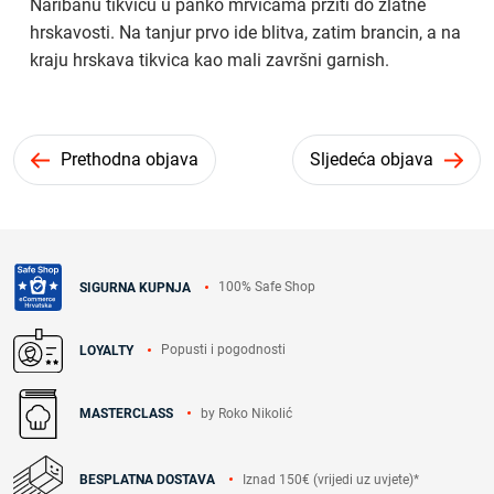
Naribanu tikvicu u panko mrvicama pržiti do zlatne
hrskavosti. Na tanjur prvo ide blitva, zatim brancin, a na
kraju hrskava tikvica kao mali završni garnish.
Prethodna objava
Sljedeća objava
100% Safe Shop
SIGURNA KUPNJA
Popusti i pogodnosti
LOYALTY
by Roko Nikolić
MASTERCLASS
Iznad 150€ (vrijedi uz uvjete)*
BESPLATNA DOSTAVA