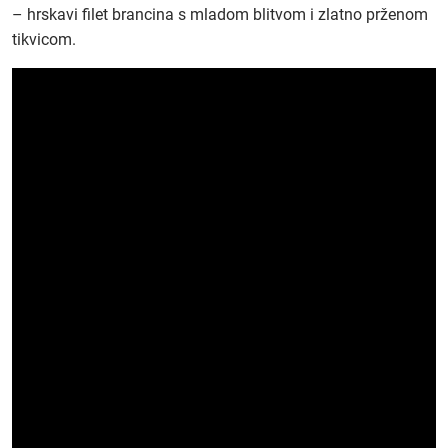
– hrskavi filet brancina s mladom blitvom i zlatno prženom
tikvicom.