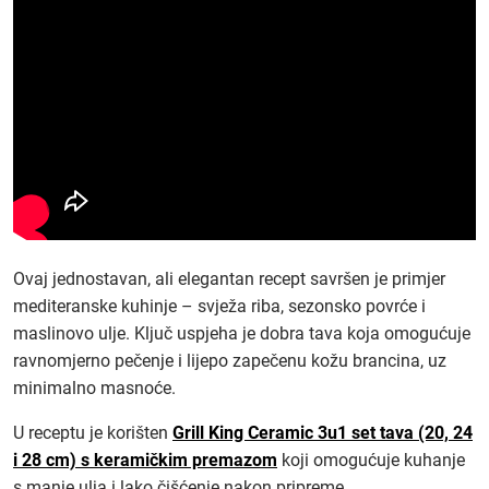
Ovaj jednostavan, ali elegantan recept savršen je primjer
mediteranske kuhinje – svježa riba, sezonsko povrće i
maslinovo ulje. Ključ uspjeha je dobra tava koja omogućuje
ravnomjerno pečenje i lijepo zapečenu kožu brancina, uz
minimalno masnoće.
U receptu je korišten
Grill King Ceramic 3u1 set tava (20, 24
i 28 cm) s keramičkim premazom
koji omogućuje kuhanje
s manje ulja i lako čišćenje nakon pripreme.