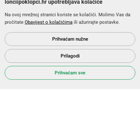
lonciipoklopci.hr upotrebljava kolačiće
Na ovoj mrežnoj stranici koriste se kolačići. Molimo Vas da
pročitate
Obavijest o kolačićima
ili ažurirajte postavke.
Krajnji primatelj financijskog instrumenta sufinanciranog iz
Europskog fonda za regionalni razvoj u sklopu Operativnog
programa „Konkurentnost i kohezija”.
Prihvaćam nužne
Prilagodi
s Vama od 2014. godine!
Prihvaćam sve