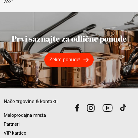
Prvi saznajte za odlične ponude
Želim ponude!
Naše trgovine & kontakti
Maloprodajna mreža
Partneri
VIP kartice