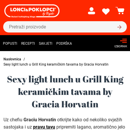
POPUSTI
RECEPTI
SAVJETI
PODRŠKA
IZBORNIK
Naslovnica
Sexy light lunch u Grill King keramičkim tavama by Gracia Horvatin
Sexy light lunch u Grill King
keramičkim tavama by
Gracia Horvatin
Uz chefiu
Graciu Horvatin
otkrijte kako od nekoliko svježih
sastojaka i uz
pravu tavu
pripremiti lagano, aromatično jelo