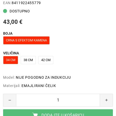
EAN:
8411922455779
DOSTUPNO
43,00 €
BOJA
CRNA S EFEKTOM KAMENA
VELIČINA
34 CM
38 CM
42 CM
Model:
NIJE POGODNO ZA INDUKCIJU
Materijali:
EMAJLIRANI ČELIK
DODAJTE U KOŠARICU