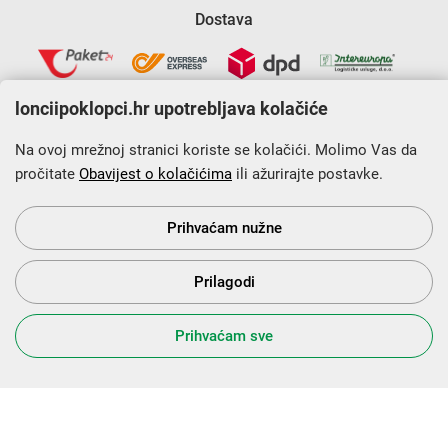
Dostava
lonciipoklopci.hr upotrebljava kolačiće
Na ovoj mrežnoj stranici koriste se kolačići. Molimo Vas da
pročitate
Obavijest o kolačićima
ili ažurirajte postavke.
Krajnji primatelj financijskog instrumenta sufinanciranog iz
Europskog fonda za regionalni razvoj u sklopu Operativnog
programa „Konkurentnost i kohezija”.
Prihvaćam nužne
Prilagodi
s Vama od 2014. godine!
Prihvaćam sve