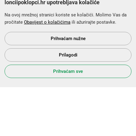
lonciipoklopci.hr upotrebljava kolačiće
Na ovoj mrežnoj stranici koriste se kolačići. Molimo Vas da
pročitate
Obavijest o kolačićima
ili ažurirajte postavke.
Krajnji primatelj financijskog instrumenta sufinanciranog iz
Europskog fonda za regionalni razvoj u sklopu Operativnog
programa „Konkurentnost i kohezija”.
Prihvaćam nužne
Prilagodi
s Vama od 2014. godine!
Prihvaćam sve