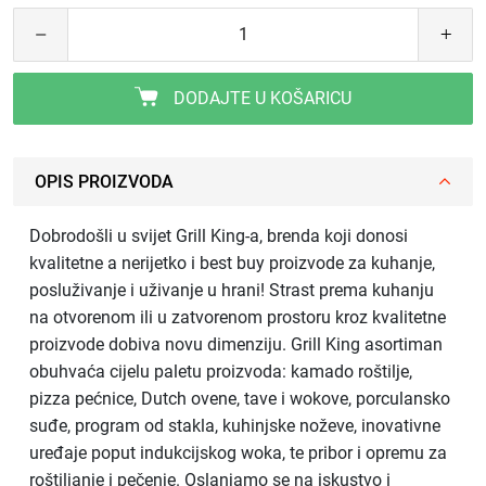
DODAJTE U KOŠARICU
OPIS PROIZVODA
Dobrodošli u svijet Grill King-a, brenda koji donosi
kvalitetne a nerijetko i best buy proizvode za kuhanje,
posluživanje i uživanje u hrani! Strast prema kuhanju
na otvorenom ili u zatvorenom prostoru kroz kvalitetne
proizvode dobiva novu dimenziju. Grill King asortiman
obuhvaća cijelu paletu proizvoda: kamado roštilje,
pizza pećnice, Dutch ovene, tave i wokove, porculansko
suđe, program od stakla, kuhinjske noževe, inovativne
uređaje poput indukcijskog woka, te pribor i opremu za
roštiljanje i pečenje. Oslanjamo se na iskustvo i