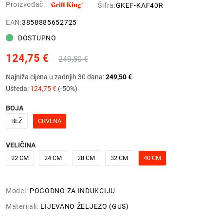
Proizvođač:
Šifra:
GKEF-KAF40R
EAN:
3858885652725
DOSTUPNO
124,75 €
249,50 €
Najniža cijena u zadnjih 30 dana:
249,50 €
Ušteda:
124,75 €
(-50%)
BOJA
BEŽ
CRVENA
VELIČINA
22 CM
24 CM
28 CM
32 CM
40 CM
Model:
POGODNO ZA INDUKCIJU
Materijali:
LIJEVANO ŽELJEZO (GUS)