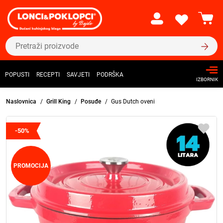
POPUSTI
RECEPTI
SAVJETI
PODRŠKA
IZBORNIK
Naslovnica
Grill King
Posuđe
Gus Dutch oveni
-50%
PROMOCIJA