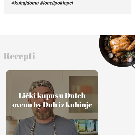
#kuhajdoma #lonciipoklopci
Recepti
Lički kupus u Dutch
ovenu by Duh iz kuhinje