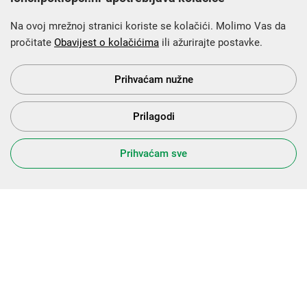
Na ovoj mrežnoj stranici koriste se kolačići. Molimo Vas da
pročitate
Obavijest o kolačićima
ili ažurirajte postavke.
Krajnji primatelj financijskog instrumenta sufinanciranog iz
Europskog fonda za regionalni razvoj u sklopu Operativnog
programa „Konkurentnost i kohezija”.
Prihvaćam nužne
Prilagodi
s Vama od 2014. godine!
Prihvaćam sve