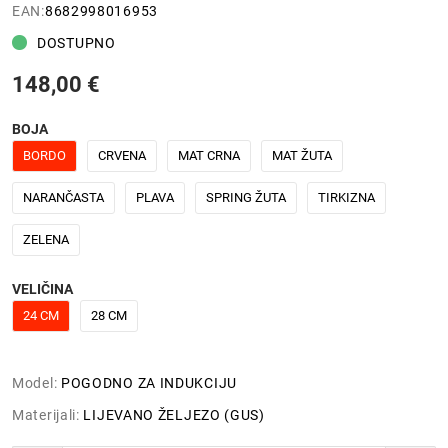
EAN:
8682998016953
DOSTUPNO
148,00 €
BOJA
BORDO
CRVENA
MAT CRNA
MAT ŽUTA
NARANČASTA
PLAVA
SPRING ŽUTA
TIRKIZNA
ZELENA
VELIČINA
24 CM
28 CM
Model:
POGODNO ZA INDUKCIJU
Materijali:
LIJEVANO ŽELJEZO (GUS)