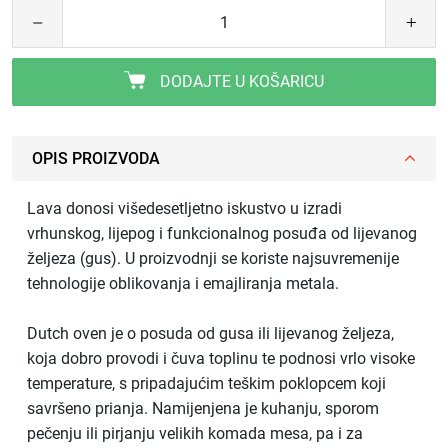
DODAJTE U KOŠARICU
OPIS PROIZVODA
Lava donosi višedesetljetno iskustvo u izradi
vrhunskog, lijepog i funkcionalnog posuđa od lijevanog
željeza (gus). U proizvodnji se koriste najsuvremenije
tehnologije oblikovanja i emajliranja metala.
Dutch oven je o posuda od gusa ili lijevanog željeza,
koja dobro provodi i čuva toplinu te podnosi vrlo visoke
temperature, s pripadajućim teškim poklopcem koji
savršeno prianja. Namijenjena je kuhanju, sporom
pečenju ili pirjanju velikih komada mesa, pa i za