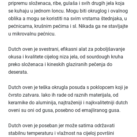
pripremu složenaca, ribe, gulaša i svih drugih jela koja
se kuhaju u jednom loncu. Mogu biti okruglog i ovalnog
oblika a mogu se koristiti na svim vrstama štednjaka, u
pećnicama, krušnim pećima i sl. Nikada ga ne stavljajte
u mikrovalnu pećnicu.
Dutch oven je svestrani, efikasni alat za poboljšavanje
okusa i kvalitete cijelog niza jela, od sourdough kruha
preko složenaca i kineskih glaziranih pečenja do
deserata.
Dutch oven je teška okrugla posuda s poklopcem koji je
čvrsto zatvara. Iako ih rade od raznih materijala, od
keramike do aluminija, najtraženiji i najkvalitetniji dutch
oveni su oni od gusa, posebno od emajliranog gusa.
Dutch oven je poseban jer može satima održavati
stabilnu temperaturu i vlažnost na cijeloj površini