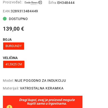
Proizvođač:
Šifra:
EH348444
EAN:
3289313484449
DOSTUPNO
139,00 €
BOJA
BURGUNDY
VELIČINA
41,5X25 CM
Model:
NIJE POGODNO ZA INDUKCIJU
Materijali:
VATROSTALNA KERAMIKA
Dragi kupci, ovaj je proizvod moguće
kupiti samo u trgovinama.