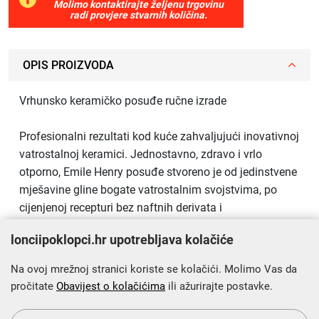
Molimo kontaktirajte željenu trgovinu
radi provjere stvarnih količina.
OPIS PROIZVODA
Vrhunsko keramičko posuđe ručne izrade
Profesionalni rezultati kod kuće zahvaljujući inovativnoj
vatrostalnoj keramici. Jednostavno, zdravo i vrlo
otporno, Emile Henry posuđe stvoreno je od jedinstvene
mješavine gline bogate vatrostalnim svojstvima, po
cijenjenoj recepturi bez naftnih derivata i
nanomaterijala.
lonciipoklopci.hr upotrebljava kolačiće
Proizvedeno u Francuskoj
Na ovoj mrežnoj stranici koriste se kolačići. Molimo Vas da
Keramičko posuđe koje vam omogućuje pripremu
pročitate
Obavijest o kolačićima
ili ažurirajte postavke.
najukusnijih jela s lakoćom. Emile Henry oduvijek je bio
predan francuskom umijeću, vjeran povijesnoj lokaciji u