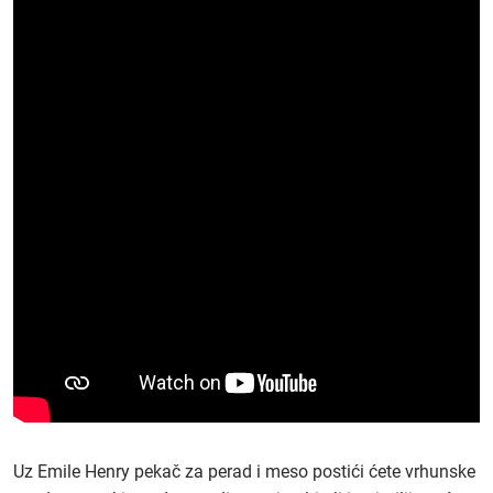
Uz Emile Henry pekač za perad i meso postići ćete vrhunske