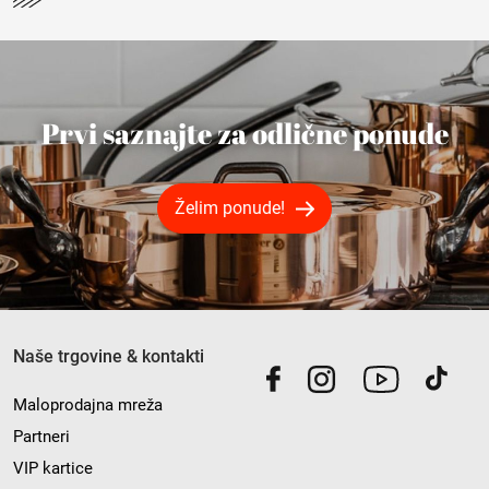
Prvi saznajte za odlične ponude
Želim ponude!
Naše trgovine & kontakti
Maloprodajna mreža
Partneri
VIP kartice