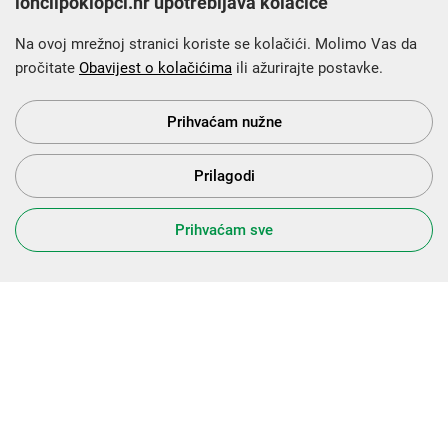
lonciipoklopci.hr upotrebljava kolačiće
Na ovoj mrežnoj stranici koriste se kolačići. Molimo Vas da
pročitate
Obavijest o kolačićima
ili ažurirajte postavke.
Krajnji primatelj financijskog instrumenta sufinanciranog iz
Europskog fonda za regionalni razvoj u sklopu Operativnog
programa „Konkurentnost i kohezija”.
Prihvaćam nužne
Prilagodi
s Vama od 2014. godine!
Prihvaćam sve