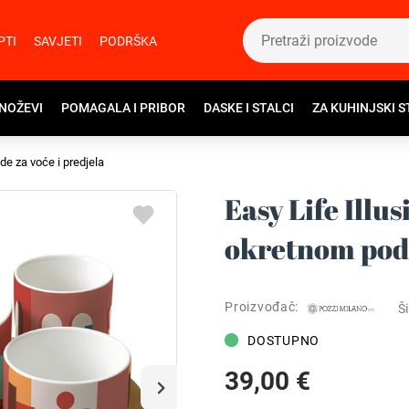
PTI
SAVJETI
PODRŠKA
 NOŽEVI
POMAGALA I PRIBOR
DASKE I STALCI
ZA KUHINJSKI S
e za voće i predjela
Easy Life Illus
okretnom po
Proizvođač:
Ši
DOSTUPNO
39,00 €