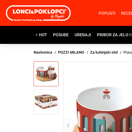
POPUSTI
RECE
⭐ HOT
POSUĐE
UREĐAJI
PRIBOR ZA JELO I
Naslovnica
POZZI MILANO
Za kuhinjski stol
Posud