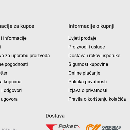
macije za kupce
Informacije o kupnji
 i informacije
Uvjeti prodaje
i
Proizvodi i usluge
va za uporabu proizvoda
Dostava i rokovi isporuke
e pogodnosti
Sigurnost kupovine
tter
Online plaćanje
ka kupcima
Politika privatnosti
 i odgovori
Izjava o privatnosti
 ugovora
Pravila o korištenju kolačića
Dostava