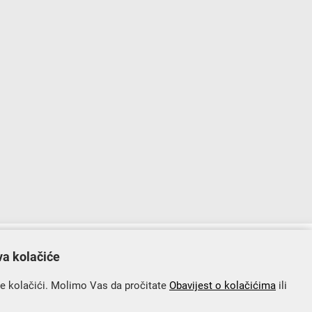
lopu Operativnog programa „Konkurentnost i kohezija”.
va kolačiće
se kolačići. Molimo Vas da pročitate
Obavijest o kolačićima
ili