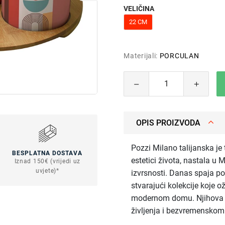
VELIČINA
22 CM
Materijali:
PORCULAN
OPIS PROIZVODA
Pozzi Milano talijanska je
BESPLATNA DOSTAVA
estetici života, nastala u 
Iznad 150€ (vrijedi uz
uvjete)*
izvrsnosti. Danas spaja pov
stvarajući kolekcije koje o
modernom domu. Njihova filo
življenja i bezvremenskom