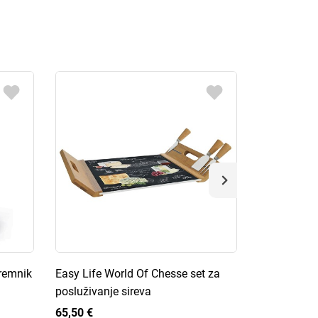
premnik
Easy Life World Of Chesse set za
Easy Life K
posluživanje sireva
kuhinjskog 
65,50 €
65,50 €