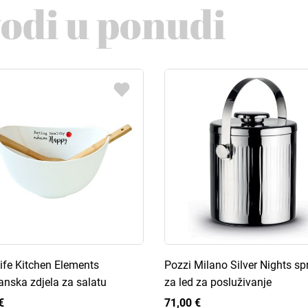
vodi u ponudi
ife Kitchen Elements
Pozzi Milano Silver Nights s
anska zdjela za salatu
za led za posluživanje
€
71,00 €