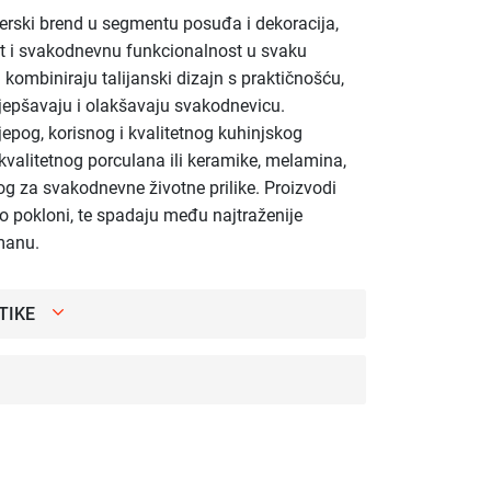
nerski brend u segmentu posuđa i dekoracija,
st i svakodnevnu funkcionalnost u svaku
i kombiniraju talijanski dizajn s praktičnošću,
ljepšavaju i olakšavaju svakodnevicu.
ijepog, korisnog i kvalitetnog kuhinjskog
kvalitetnog porculana ili keramike, melamina,
g za svakodnevne životne prilike. Proizvodi
ao pokloni, te spadaju među najtraženije
manu.
TIKE