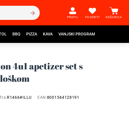
PROFIL
FAVORITI
KOŠARICA
TOL
BBQ
PIZZA
KAVA
VANJSKI PROGRAM
ion 4u1 apetizer set s
dloškom
fra:
R1466#ILLU
EAN:
8001544128191