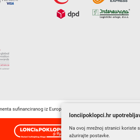
umenta sufinanciranog iz Europskog fonda za regionalni razvoj u sk
lonciipoklopci.hr upotreblja
Na ovoj mrežnoj stranici koriste 
s Vama od 2014. godine!
ažurirajte postavke.