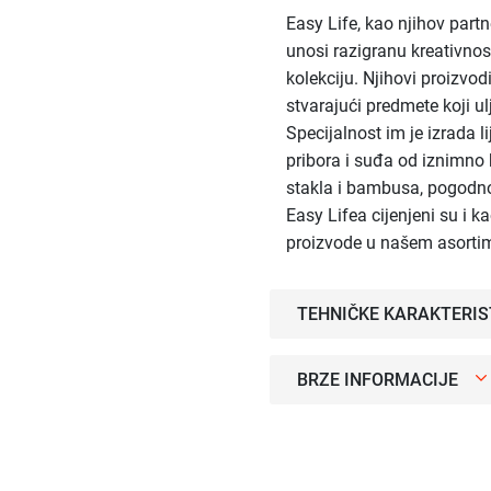
Easy Life, kao njihov part
unosi razigranu kreativno
kolekciju. Njihovi proizvod
stvarajući predmete koji u
Specijalnost im je izrada l
pribora i suđa od iznimno 
stakla i bambusa, pogodno
Easy Lifea cijenjeni su i k
proizvode u našem asorti
TEHNIČKE KARAKTERIS
BRZE INFORMACIJE