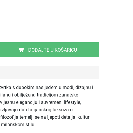
DODAJTE U KOŠARICU
 tvrtka s dubokim nasljeđem u modi, dizajnu i
Milanu i obilježena tradicijom zanatske
ijesnu eleganciju i suvremeni lifestyle,
življavaju duh talijanskog luksuza u
zofija temelji se na ljepoti detalja, kulturi
 milanskom stilu.