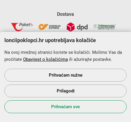
Dostava
lonciipoklopci.hr upotrebljava kolačiće
Na ovoj mrežnoj stranici koriste se kolačići. Molimo Vas da
pročitate
Obavijest o kolačićima
ili ažurirajte postavke.
Krajnji primatelj financijskog instrumenta sufinanciranog iz
Europskog fonda za regionalni razvoj u sklopu Operativnog
programa „Konkurentnost i kohezija”.
Prihvaćam nužne
Prilagodi
s Vama od 2014. godine!
Prihvaćam sve