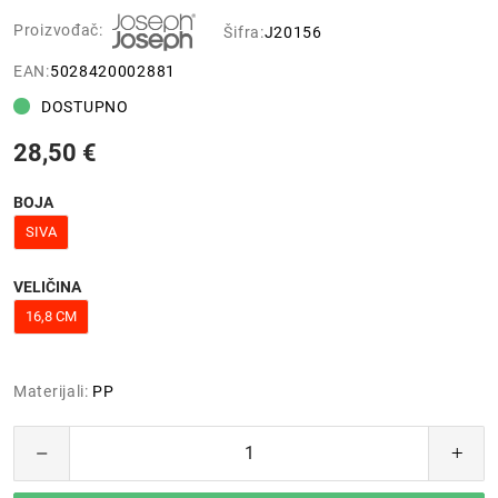
Proizvođač:
Šifra:
J20156
EAN:
5028420002881
DOSTUPNO
28,50 €
BOJA
SIVA
VELIČINA
16,8 CM
Materijali:
PP