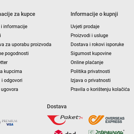
macije za kupce
Informacije o kupnji
 i informacije
Uvjeti prodaje
i
Proizvodi i usluge
va za uporabu proizvoda
Dostava i rokovi isporuke
e pogodnosti
Sigurnost kupovine
tter
Online plaćanje
ka kupcima
Politika privatnosti
 i odgovori
Izjava o privatnosti
 ugovora
Pravila o korištenju kolačića
Dostava