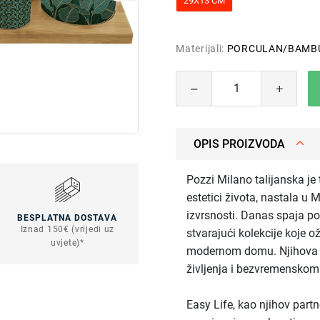
29X13 CM
Materijali:
PORCULAN/BAMB
OPIS PROIZVODA
Pozzi Milano talijanska je
estetici života, nastala u 
izvrsnosti. Danas spaja pov
BESPLATNA DOSTAVA
Iznad 150€ (vrijedi uz
stvarajući kolekcije koje o
uvjete)*
modernom domu. Njihova filo
življenja i bezvremenskom
Easy Life, kao njihov part