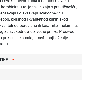
st i svakodnevnu funkcionalnost u svaku
i kombiniraju talijanski dizajn s praktičnošću,
ljepšavaju i olakšavaju svakodnevicu.
ijepog, korisnog i kvalitetnog kuhinjskog
kvalitetnog porculana ili keramike, melamina,
g za svakodnevne životne prilike. Proizvodi
ao pokloni, te spadaju među najtraženije
manu.
TIKE