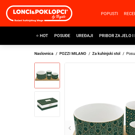
POPUSTI
RECE
⭐ HOT
POSUĐE
UREĐAJI
PRIBOR ZA JELO I
Naslovnica
POZZI MILANO
Za kuhinjski stol
Posud