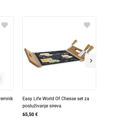
premnik
Easy Life World Of Chesse set za
Easy Life K
posluživanje sireva
kuhinjskog 
65,50 €
65,50 €