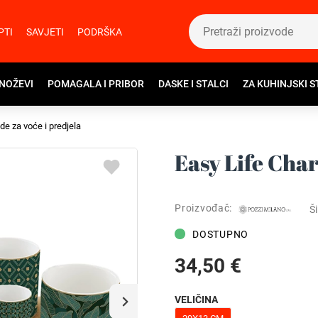
PTI
SAVJETI
PODRŠKA
 NOŽEVI
POMAGALA I PRIBOR
DASKE I STALCI
ZA KUHINJSKI S
e za voće i predjela
Easy Life Char
Proizvođač:
Ši
DOSTUPNO
34,50 €
VELIČINA