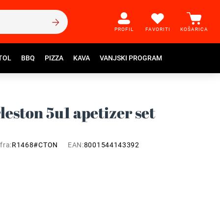
PROFIL
FAVORITI
KOŠARICA
TOL
BBQ
PIZZA
KAVA
VANJSKI PROGRAM
leston 5u1 apetizer set
fra:
R1468#CTON
EAN:
8001544143392