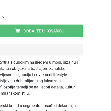
US
DODAJTE U KOŠARICU
 tvrtka s dubokim nasljeđem u modi, dizajnu i
Milanu i obilježena tradicijom zanatske
ijesnu eleganciju i suvremeni lifestyle,
življavaju duh talijanskog luksuza u
zofija temelji se na ljepoti detalja, kulturi
 milanskom stilu.
nerski brend u segmentu posuđa i dekoracija,