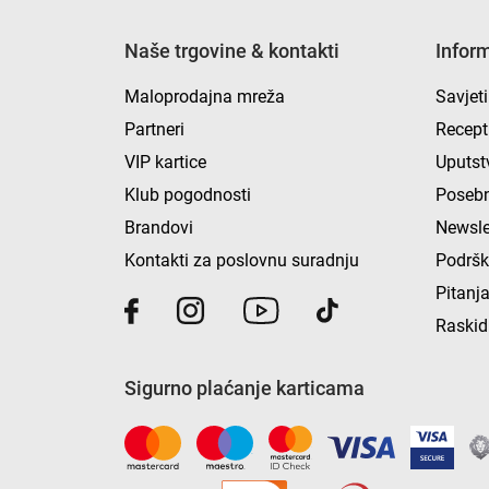
Naše trgovine & kontakti
Infor
Maloprodajna mreža
Savjeti
Partneri
Recept
VIP kartice
Uputst
Klub pogodnosti
Posebn
Brandovi
Newsle
Kontakti za poslovnu suradnju
Podrš
Pitanja
Raskid
Sigurno plaćanje karticama