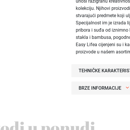
unosi razigranu kreativno
kolekciju. Njihovi proizvod
stvarajući predmete koji u
Specijalnost im je izrada l
pribora i suđa od iznimno 
stakla i bambusa, pogodno
Easy Lifea cijenjeni su i k
proizvode u našem asorti
TEHNIČKE KARAKTERIS
BRZE INFORMACIJE
vodi u ponudi