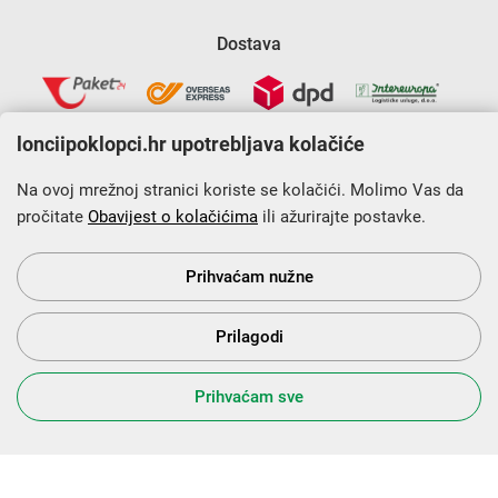
Dostava
lonciipoklopci.hr upotrebljava kolačiće
Na ovoj mrežnoj stranici koriste se kolačići. Molimo Vas da
pročitate
Obavijest o kolačićima
ili ažurirajte postavke.
Krajnji primatelj financijskog instrumenta sufinanciranog iz
Europskog fonda za regionalni razvoj u sklopu Operativnog
programa „Konkurentnost i kohezija”.
Prihvaćam nužne
Prilagodi
s Vama od 2014. godine!
Prihvaćam sve