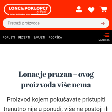
POPUSTI
RECEPTI
SAVJETI
PODRŠKA
IZBORNIK
Lonac je prazan – ovog
proizvoda više nema
Proizvod kojem pokušavate pristupiti
trenutno nije u ponudi, više ne postoji ili