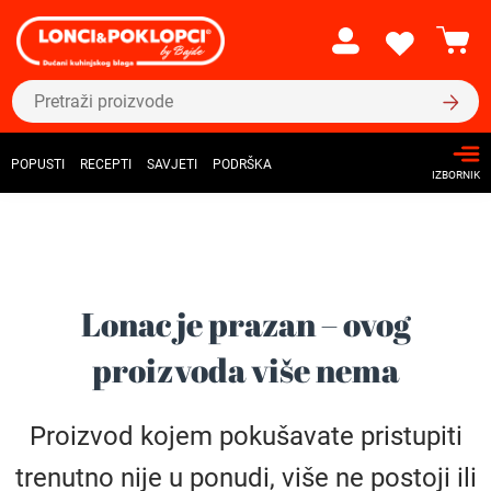
POPUSTI
RECEPTI
SAVJETI
PODRŠKA
IZBORNIK
Lonac je prazan – ovog
proizvoda više nema
Proizvod kojem pokušavate pristupiti
trenutno nije u ponudi, više ne postoji ili