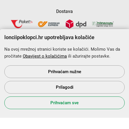
Dostava
lonciipoklopci.hr upotrebljava kolačiće
Na ovoj mrežnoj stranici koriste se kolačići. Molimo Vas da
pročitate
Obavijest o kolačićima
ili ažurirajte postavke.
Krajnji primatelj financijskog instrumenta sufinanciranog iz
Europskog fonda za regionalni razvoj u sklopu Operativnog
programa „Konkurentnost i kohezija”.
Prihvaćam nužne
Prilagodi
s Vama od 2014. godine!
Prihvaćam sve