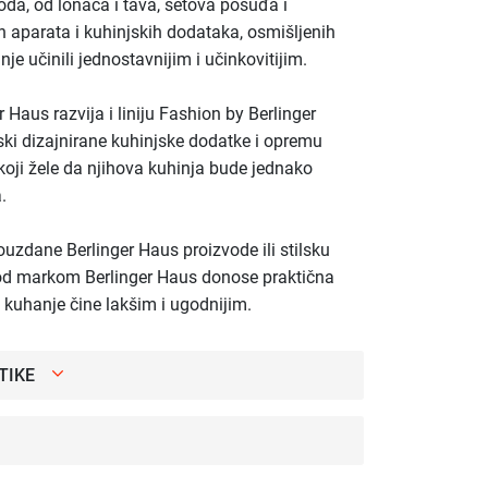
voda, od lonaca i tava, setova posuđa i
 aparata i kuhinjskih dodataka, osmišljenih
e učinili jednostavnijim i učinkovitijim.
 Haus razvija i liniju Fashion by Berlinger
ski dizajnirane kuhinjske dodatke i opremu
koji žele da njihova kuhinja bude jednako
.
pouzdane Berlinger Haus proizvode ili stilsku
 pod markom Berlinger Haus donose praktična
 kuhanje čine lakšim i ugodnijim.
TIKE