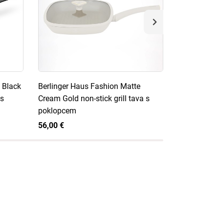
 Black
Berlinger Haus Fashion Matte
Berlinger H
 s
Cream Gold non-stick grill tava s
Rose Gold n
poklopcem
poklopcem
56,00 €
43,00 €