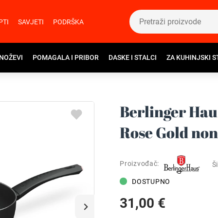
PTI
SAVJETI
PODRŠKA
 NOŽEVI
POMAGALA I PRIBOR
DASKE I STALCI
ZA KUHINJSKI S
Berlinger Hau
Rose Gold non-
Proizvođač:
Ši
DOSTUPNO
31,00 €