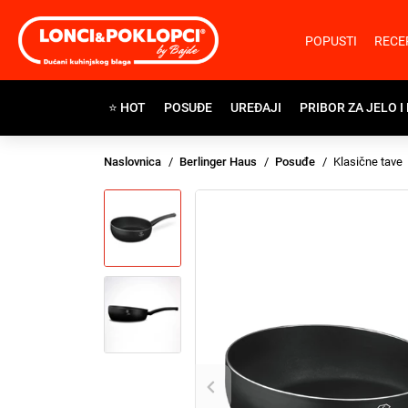
POPUSTI
RECE
⭐ HOT
POSUĐE
UREĐAJI
PRIBOR ZA JELO I
Naslovnica
Berlinger Haus
Posuđe
Klasične tave