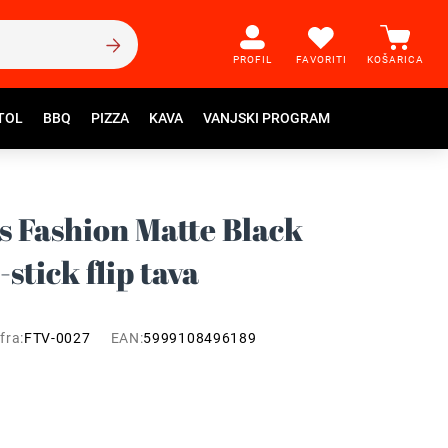
PROFIL
FAVORITI
KOŠARICA
TOL
BBQ
PIZZA
KAVA
VANJSKI PROGRAM
s Fashion Matte Black
stick flip tava
fra:
FTV-0027
EAN:
5999108496189