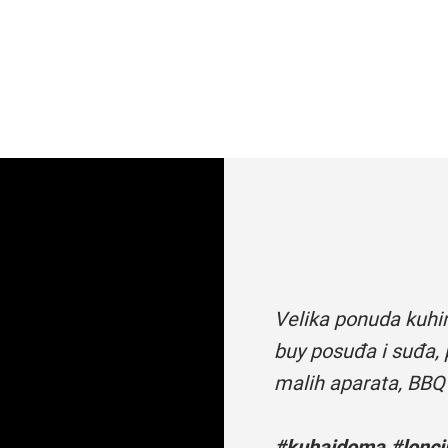
Velika ponuda kuhi
buy posuđa i suđa, 
malih aparata, BBQ
#kuhajdoma #loncii