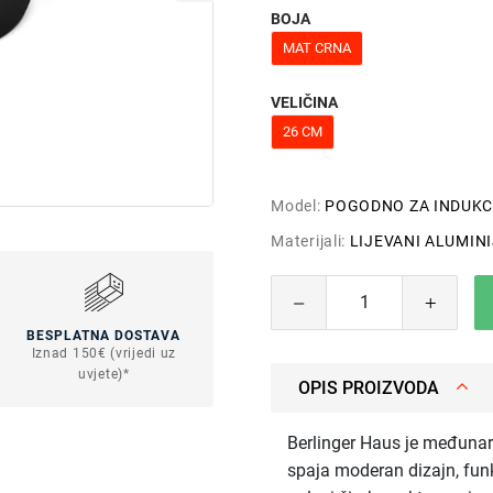
BOJA
MAT CRNA
VELIČINA
26 CM
Model:
POGODNO ZA INDUKC
Materijali:
LIJEVANI ALUMIN
BESPLATNA DOSTAVA
Iznad 150€ (vrijedi uz
uvjete)*
OPIS PROIZVODA
Berlinger Haus je međunar
spaja moderan dizajn, funk