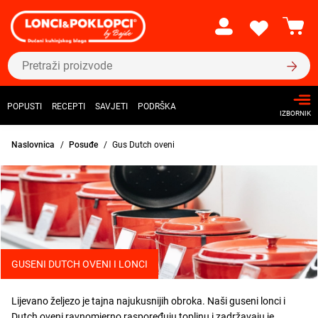
POPUSTI
RECEPTI
SAVJETI
PODRŠKA
IZBORNIK
Naslovnica
Posuđe
Gus Dutch oveni
GUSENI DUTCH OVENI I LONCI
Lijevano željezo je tajna najukusnijih obroka. Naši guseni lonci i
Dutch oveni ravnomjerno raspoređuju toplinu i zadržavaju je