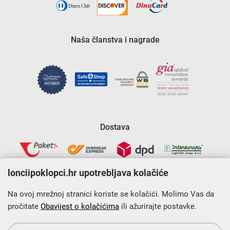
Naša članstva i nagrade
Dostava
lonciipoklopci.hr upotrebljava kolačiće
Na ovoj mrežnoj stranici koriste se kolačići. Molimo Vas da
pročitate
Obavijest o kolačićima
ili ažurirajte postavke.
Krajnji primatelj financijskog instrumenta sufinanciranog iz
Europskog fonda za regionalni razvoj u sklopu Operativnog