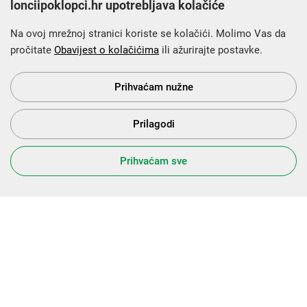
lonciipoklopci.hr upotrebljava kolačiće
Na ovoj mrežnoj stranici koriste se kolačići. Molimo Vas da
pročitate
Obavijest o kolačićima
ili ažurirajte postavke.
Krajnji primatelj financijskog instrumenta sufinanciranog iz
Europskog fonda za regionalni razvoj u sklopu Operativnog
programa „Konkurentnost i kohezija”.
Prihvaćam nužne
Prilagodi
s Vama od 2014. godine!
Prihvaćam sve