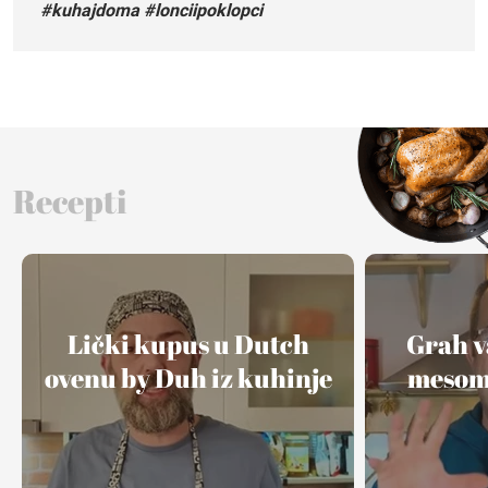
#kuhajdoma #lonciipoklopci
Recepti
Lički kupus u Dutch
Grah v
ovenu by Duh iz kuhinje
mesom 