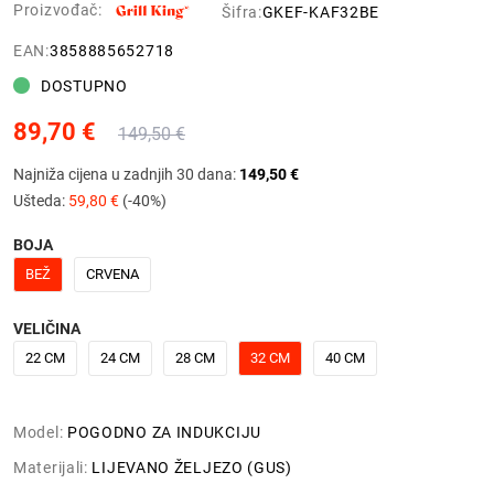
Proizvođač:
Šifra:
GKEF-KAF32BE
EAN:
3858885652718
DOSTUPNO
89,70 €
149,50 €
Najniža cijena u zadnjih 30 dana:
149,50 €
Ušteda:
59,80 €
(-40%)
BOJA
BEŽ
CRVENA
VELIČINA
22 CM
24 CM
28 CM
32 CM
40 CM
Model:
POGODNO ZA INDUKCIJU
Materijali:
LIJEVANO ŽELJEZO (GUS)