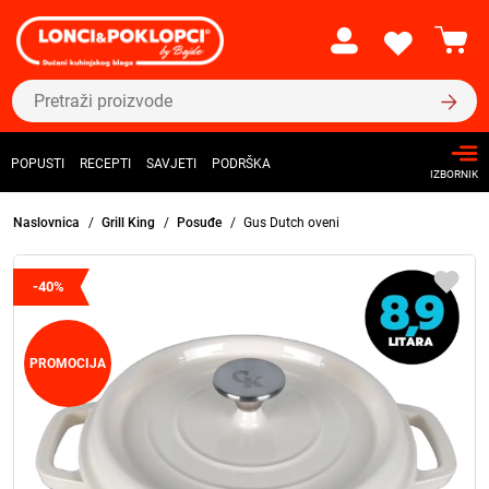
POPUSTI
RECEPTI
SAVJETI
PODRŠKA
IZBORNIK
Naslovnica
Grill King
Posuđe
Gus Dutch oveni
-40%
PROMOCIJA