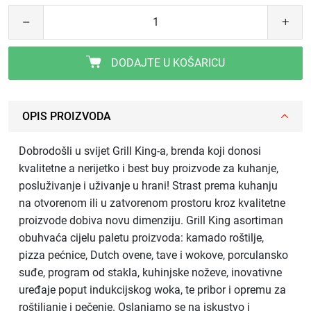
DODAJTE U KOŠARICU
OPIS PROIZVODA
Dobrodošli u svijet Grill King-a, brenda koji donosi
kvalitetne a nerijetko i best buy proizvode za kuhanje,
posluživanje i uživanje u hrani! Strast prema kuhanju
na otvorenom ili u zatvorenom prostoru kroz kvalitetne
proizvode dobiva novu dimenziju. Grill King asortiman
obuhvaća cijelu paletu proizvoda: kamado roštilje,
pizza pećnice, Dutch ovene, tave i wokove, porculansko
suđe, program od stakla, kuhinjske noževe, inovativne
uređaje poput indukcijskog woka, te pribor i opremu za
roštiljanje i pečenje. Oslanjamo se na iskustvo i