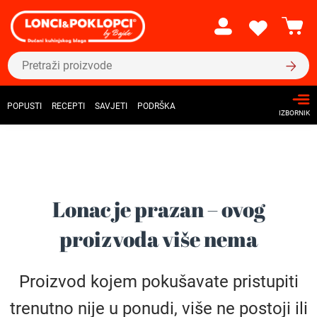
POPUSTI
RECEPTI
SAVJETI
PODRŠKA
IZBORNIK
Lonac je prazan – ovog
proizvoda više nema
Proizvod kojem pokušavate pristupiti
trenutno nije u ponudi, više ne postoji ili