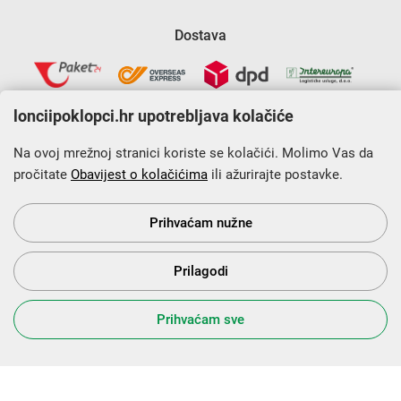
Dostava
lonciipoklopci.hr upotrebljava kolačiće
Na ovoj mrežnoj stranici koriste se kolačići. Molimo Vas da
pročitate
Obavijest o kolačićima
ili ažurirajte postavke.
Krajnji primatelj financijskog instrumenta sufinanciranog iz
Europskog fonda za regionalni razvoj u sklopu Operativnog
programa „Konkurentnost i kohezija”.
Prihvaćam nužne
Prilagodi
s Vama od 2014. godine!
Prihvaćam sve