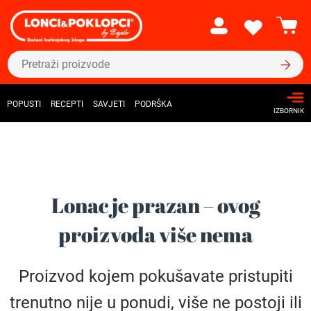
POPUSTI
RECEPTI
SAVJETI
PODRŠKA
IZBORNIK
Lonac je prazan – ovog
proizvoda više nema
Proizvod kojem pokušavate pristupiti
trenutno nije u ponudi, više ne postoji ili