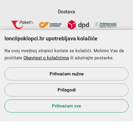
Dostava
lonciipoklopci.hr upotrebljava kolačiće
Na ovoj mrežnoj stranici koriste se kolačići. Molimo Vas da
pročitate
Obavijest o kolačićima
ili ažurirajte postavke.
Krajnji primatelj financijskog instrumenta sufinanciranog iz
Europskog fonda za regionalni razvoj u sklopu Operativnog
programa „Konkurentnost i kohezija”.
Prihvaćam nužne
Prilagodi
s Vama od 2014. godine!
Prihvaćam sve