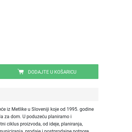
DODAJTE U KOŠARICU
eće iz Metlike u Sloveniji koje od 1995. godine
la za dom. U poduzeću planiramo i
tni ciklus proizvoda, od ideje, planiranja,
uniciranja, prodaje i postprodajne potpore.