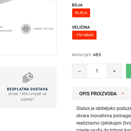
BOJA
BIJELA
VELIČINA
-750 MBAR
Materijali:
ABS
BESPLATNA DOSTAVA
OPIS PROIZVODA
Iznad 150€ (vrijedi uz
uvjete)*
Status je obiteljsko poduz
stvara inovativna pomaga
realiziramo cjelokupni živo
izrade oruđa do tržnog kom