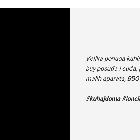
Velika ponuda kuhi
buy posuđa i suđa, 
malih aparata, BBQ
#kuhajdoma #loncii