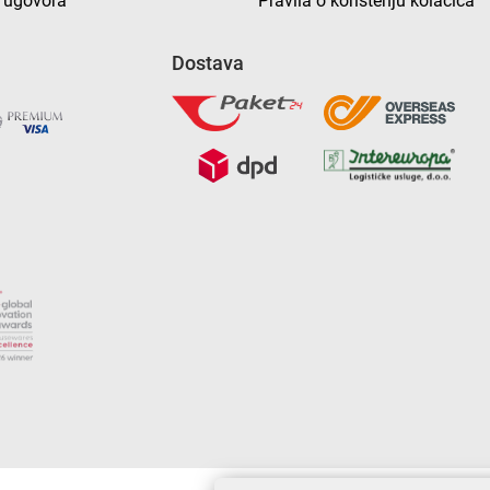
 ugovora
Pravila o korištenju kolačića
Dostava