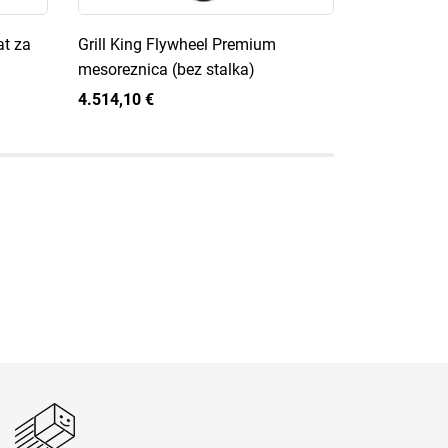
t za
Grill King Flywheel Premium
Grill King 
mesoreznica (bez stalka)
za mesorez
4.514,10 €
1.310,00 €