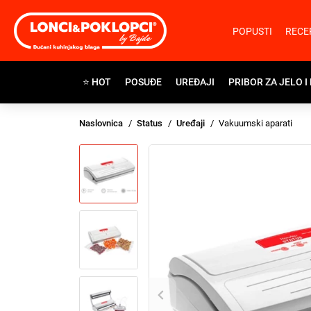
POPUSTI
RECE
⭐ HOT
POSUĐE
UREĐAJI
PRIBOR ZA JELO I
Naslovnica
Status
Uređaji
Vakuumski aparati