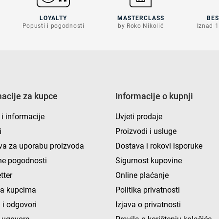
LOYALTY
MASTERCLASS
BE
Popusti i pogodnosti
by Roko Nikolić
Iznad 1
macije za kupce
Informacije o kupnji
 i informacije
Uvjeti prodaje
i
Proizvodi i usluge
va za uporabu proizvoda
Dostava i rokovi isporuke
e pogodnosti
Sigurnost kupovine
tter
Online plaćanje
ka kupcima
Politika privatnosti
 i odgovori
Izjava o privatnosti