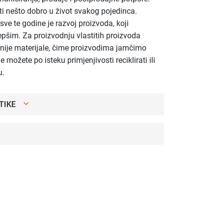
ti nešto dobro u život svakog pojedinca.
sve te godine je razvoj proizvoda, koji
jepšim. Za proizvodnju vlastitih proizvoda
tnije materijale, čime proizvodima jamčimo
e možete po isteku primjenjivosti reciklirati ili
u.
TIKE