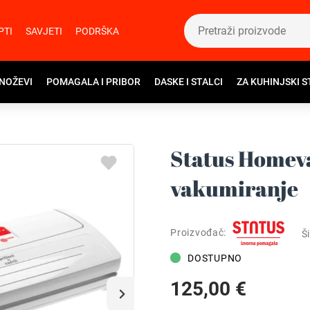
PTI
SAVJETI
PODRŠKA
 NOŽEVI
POMAGALA I PRIBOR
DASKE I STALCI
ZA KUHINJSKI S
Status Homev
vakumiranje
Proizvođač:
Ši
DOSTUPNO
125,00 €