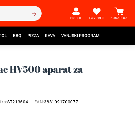
PROFIL
FAVORITI
KOŠARICA
TOL
BBQ
PIZZA
KAVA
VANJSKI PROGRAM
ac HV500 aparat za
fra:
ST213604
EAN:
3831091700077