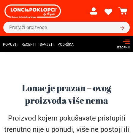
POPUSTI
RECEPTI
SAVJETI
PODRŠKA
IZBORNIK
Lonac je prazan – ovog
proizvoda više nema
Proizvod kojem pokušavate pristupiti
trenutno nije u ponudi, više ne postoji ili