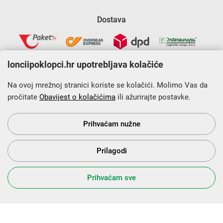
Dostava
lonciipoklopci.hr upotrebljava kolačiće
Na ovoj mrežnoj stranici koriste se kolačići. Molimo Vas da
pročitate
Obavijest o kolačićima
ili ažurirajte postavke.
Krajnji primatelj financijskog instrumenta sufinanciranog iz
Europskog fonda za regionalni razvoj u sklopu Operativnog
programa „Konkurentnost i kohezija”.
Prihvaćam nužne
Prilagodi
s Vama od 2014. godine!
Prihvaćam sve