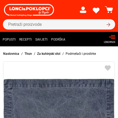
POPUSTI
RECEPTI
SAVJETI
PODRŠKA
IZBORNIK
Naslovnica
Thun
Za kuhinjski stol
Podmetači i prostirke