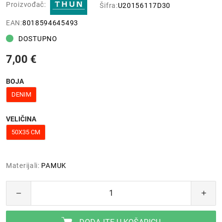
Proizvođač:
Šifra:
U20156117D30
EAN:
8018594645493
DOSTUPNO
7,00 €
BOJA
DENIM
VELIČINA
50X35 CM
Materijali:
PAMUK