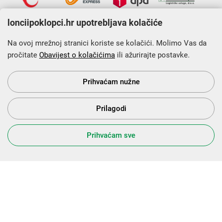
lonciipoklopci.hr upotrebljava kolačiće
Na ovoj mrežnoj stranici koriste se kolačići. Molimo Vas da
pročitate
Obavijest o kolačićima
ili ažurirajte postavke.
Krajnji primatelj financijskog instrumenta sufinanciranog iz
Europskog fonda za regionalni razvoj u sklopu Operativnog
programa „Konkurentnost i kohezija”.
Prihvaćam nužne
Prilagodi
s Vama od 2014. godine!
Prihvaćam sve