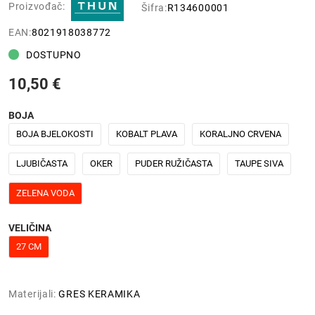
Proizvođač:
Šifra:
R134600001
EAN:
8021918038772
DOSTUPNO
10,50 €
BOJA
BOJA BJELOKOSTI
KOBALT PLAVA
KORALJNO CRVENA
LJUBIČASTA
OKER
PUDER RUŽIČASTA
TAUPE SIVA
ZELENA VODA
VELIČINA
27 CM
Materijali:
GRES KERAMIKA