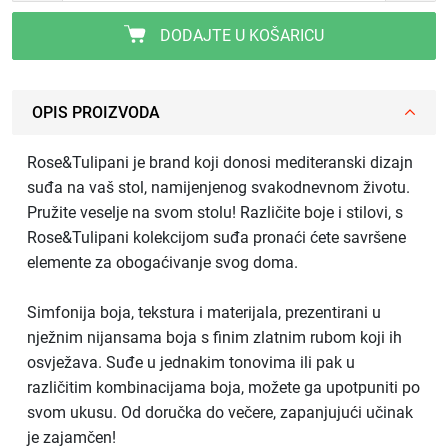
DODAJTE U KOŠARICU
OPIS PROIZVODA
Rose&Tulipani je brand koji donosi mediteranski dizajn
suđa na vaš stol, namijenjenog svakodnevnom životu.
Pružite veselje na svom stolu! Različite boje i stilovi, s
Rose&Tulipani kolekcijom suđa pronaći ćete savršene
elemente za obogaćivanje svog doma.
Simfonija boja, tekstura i materijala, prezentirani u
nježnim nijansama boja s finim zlatnim rubom koji ih
osvježava. Suđe u jednakim tonovima ili pak u
različitim kombinacijama boja, možete ga upotpuniti po
svom ukusu. Od doručka do večere, zapanjujući učinak
je zajamčen!