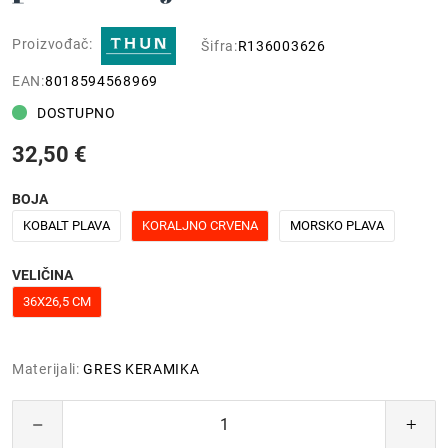
Proizvođač:
Šifra:
R136003626
EAN:
8018594568969
DOSTUPNO
32,50 €
BOJA
KOBALT PLAVA
KORALJNO CRVENA
MORSKO PLAVA
VELIČINA
36X26,5 CM
Materijali:
GRES KERAMIKA