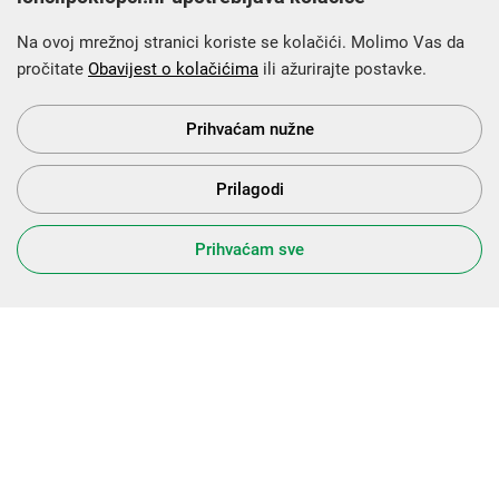
Na ovoj mrežnoj stranici koriste se kolačići. Molimo Vas da
pročitate
Obavijest o kolačićima
ili ažurirajte postavke.
Krajnji primatelj financijskog instrumenta sufinanciranog iz
Europskog fonda za regionalni razvoj u sklopu Operativnog
programa „Konkurentnost i kohezija”.
Prihvaćam nužne
Prilagodi
s Vama od 2014. godine!
Prihvaćam sve