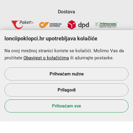
Dostava
lonciipoklopci.hr upotrebljava kolačiće
Na ovoj mrežnoj stranici koriste se kolačići. Molimo Vas da
pročitate
Obavijest o kolačićima
ili ažurirajte postavke.
Krajnji primatelj financijskog instrumenta sufinanciranog iz
Europskog fonda za regionalni razvoj u sklopu Operativnog
programa „Konkurentnost i kohezija”.
Prihvaćam nužne
Prilagodi
s Vama od 2014. godine!
Prihvaćam sve