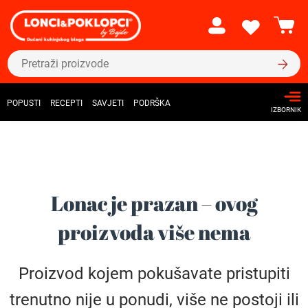
POPUSTI
RECEPTI
SAVJETI
PODRŠKA
IZBORNIK
Lonac je prazan – ovog
proizvoda više nema
Proizvod kojem pokušavate pristupiti
trenutno nije u ponudi, više ne postoji ili