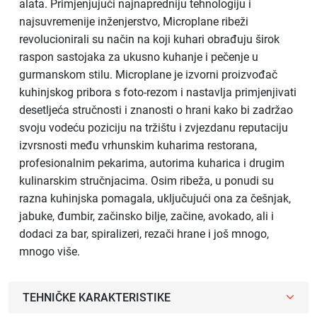
alata. Primjenjujući najnapredniju tehnologiju i
najsuvremenije inženjerstvo, Microplane ribeži
revolucionirali su način na koji kuhari obrađuju širok
raspon sastojaka za ukusno kuhanje i pečenje u
gurmanskom stilu. Microplane je izvorni proizvođač
kuhinjskog pribora s foto-rezom i nastavlja primjenjivati
desetljeća stručnosti i znanosti o hrani kako bi zadržao
svoju vodeću poziciju na tržištu i zvjezdanu reputaciju
izvrsnosti među vrhunskim kuharima restorana,
profesionalnim pekarima, autorima kuharica i drugim
kulinarskim stručnjacima. Osim ribeža, u ponudi su
razna kuhinjska pomagala, uključujući ona za češnjak,
jabuke, đumbir, začinsko bilje, začine, avokado, ali i
dodaci za bar, spiralizeri, rezači hrane i još mnogo,
mnogo više.
TEHNIČKE KARAKTERISTIKE