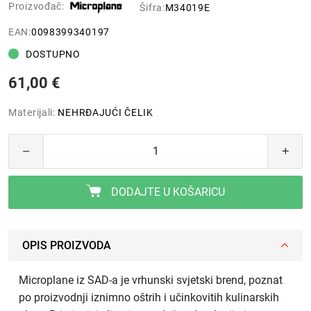
Proizvođač:
Šifra:
M34019E
EAN:
0098399340197
DOSTUPNO
61,00 €
Materijali:
NEHRĐAJUĆI ČELIK
DODAJTE U KOŠARICU
OPIS PROIZVODA
Microplane iz SAD-a je vrhunski svjetski brend, poznat
po proizvodnji iznimno oštrih i učinkovitih kulinarskih