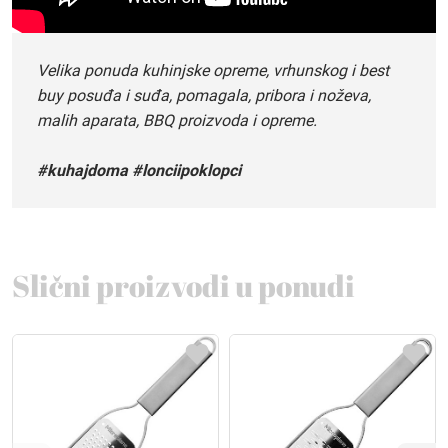
Velika ponuda kuhinjske opreme, vrhunskog i best
buy posuđa i suđa, pomagala, pribora i noževa,
malih aparata, BBQ proizvoda i opreme.
#kuhajdoma #lonciipoklopci
Slični proizvodi u ponudi