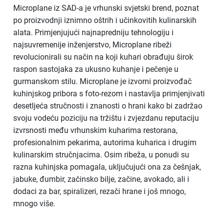
Microplane iz SAD-a je vrhunski svjetski brend, poznat
po proizvodnji iznimno oštrih i učinkovitih kulinarskih
alata. Primjenjujući najnapredniju tehnologiju i
najsuvremenije inženjerstvo, Microplane ribeži
revolucionirali su način na koji kuhari obrađuju širok
raspon sastojaka za ukusno kuhanje i pečenje u
gurmanskom stilu. Microplane je izvorni proizvođač
kuhinjskog pribora s foto-rezom i nastavlja primjenjivati
desetljeća stručnosti i znanosti o hrani kako bi zadržao
svoju vodeću poziciju na tržištu i zvjezdanu reputaciju
izvrsnosti među vrhunskim kuharima restorana,
profesionalnim pekarima, autorima kuharica i drugim
kulinarskim stručnjacima. Osim ribeža, u ponudi su
razna kuhinjska pomagala, uključujući ona za češnjak,
jabuke, đumbir, začinsko bilje, začine, avokado, ali i
dodaci za bar, spiralizeri, rezači hrane i još mnogo,
mnogo više.