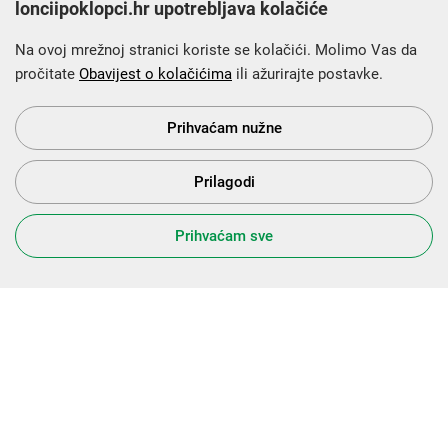
lonciipoklopci.hr upotrebljava kolačiće
Na ovoj mrežnoj stranici koriste se kolačići. Molimo Vas da
pročitate
Obavijest o kolačićima
ili ažurirajte postavke.
Krajnji primatelj financijskog instrumenta sufinanciranog iz
Europskog fonda za regionalni razvoj u sklopu Operativnog
programa „Konkurentnost i kohezija”.
Prihvaćam nužne
Prilagodi
s Vama od 2014. godine!
Prihvaćam sve