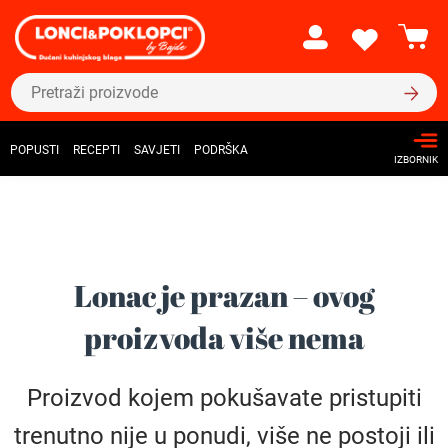
POPUSTI
RECEPTI
SAVJETI
PODRŠKA
IZBORNIK
Lonac je prazan – ovog
proizvoda više nema
Proizvod kojem pokušavate pristupiti
trenutno nije u ponudi, više ne postoji ili