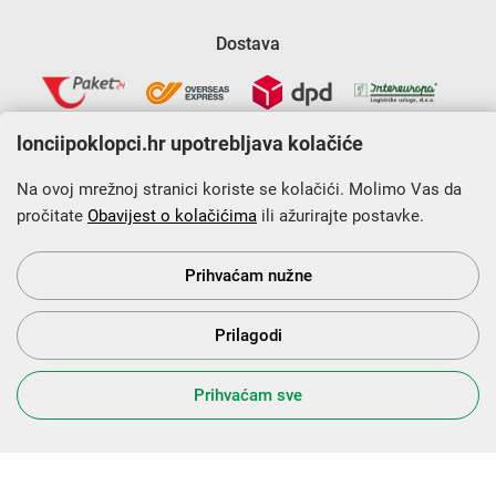
Dostava
lonciipoklopci.hr upotrebljava kolačiće
Na ovoj mrežnoj stranici koriste se kolačići. Molimo Vas da
pročitate
Obavijest o kolačićima
ili ažurirajte postavke.
Krajnji primatelj financijskog instrumenta sufinanciranog iz
Europskog fonda za regionalni razvoj u sklopu Operativnog
programa „Konkurentnost i kohezija”.
Prihvaćam nužne
Prilagodi
s Vama od 2014. godine!
Prihvaćam sve