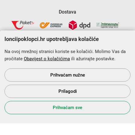
Dostava
lonciipoklopci.hr upotrebljava kolačiće
Na ovoj mrežnoj stranici koriste se kolačići. Molimo Vas da
pročitate
Obavijest o kolačićima
ili ažurirajte postavke.
Krajnji primatelj financijskog instrumenta sufinanciranog iz
Europskog fonda za regionalni razvoj u sklopu Operativnog
programa „Konkurentnost i kohezija”.
Prihvaćam nužne
Prilagodi
s Vama od 2014. godine!
Prihvaćam sve