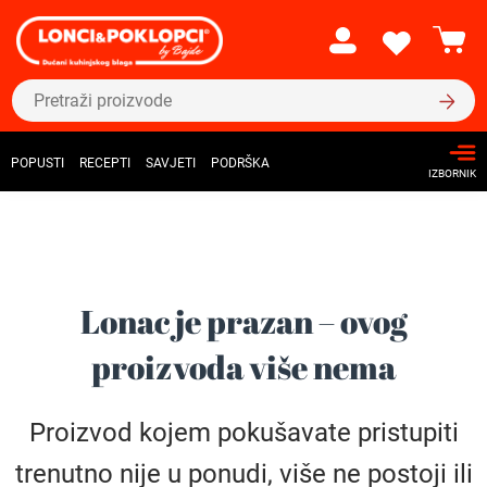
POPUSTI
RECEPTI
SAVJETI
PODRŠKA
IZBORNIK
Lonac je prazan – ovog
proizvoda više nema
Proizvod kojem pokušavate pristupiti
trenutno nije u ponudi, više ne postoji ili