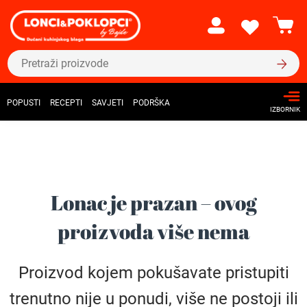
POPUSTI
RECEPTI
SAVJETI
PODRŠKA
IZBORNIK
Lonac je prazan – ovog
proizvoda više nema
Proizvod kojem pokušavate pristupiti
trenutno nije u ponudi, više ne postoji ili