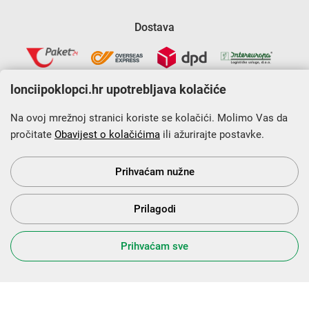
Dostava
lonciipoklopci.hr upotrebljava kolačiće
Na ovoj mrežnoj stranici koriste se kolačići. Molimo Vas da
pročitate
Obavijest o kolačićima
ili ažurirajte postavke.
Krajnji primatelj financijskog instrumenta sufinanciranog iz
Europskog fonda za regionalni razvoj u sklopu Operativnog
programa „Konkurentnost i kohezija”.
Prihvaćam nužne
Prilagodi
s Vama od 2014. godine!
Prihvaćam sve