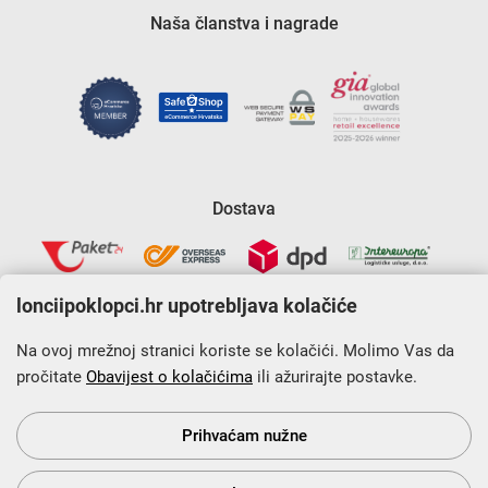
Naša članstva i nagrade
Dostava
lonciipoklopci.hr upotrebljava kolačiće
Na ovoj mrežnoj stranici koriste se kolačići. Molimo Vas da
pročitate
Obavijest o kolačićima
ili ažurirajte postavke.
Krajnji primatelj financijskog instrumenta sufinanciranog iz
Europskog fonda za regionalni razvoj u sklopu Operativnog
programa „Konkurentnost i kohezija”.
Prihvaćam nužne