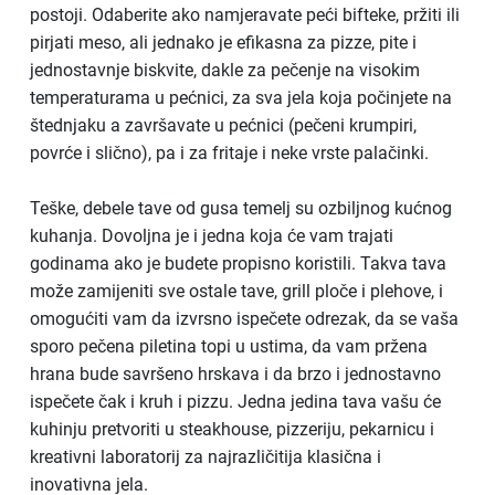
postoji. Odaberite ako namjeravate peći bifteke, pržiti ili
pirjati meso, ali jednako je efikasna za pizze, pite i
jednostavnje biskvite, dakle za pečenje na visokim
temperaturama u pećnici, za sva jela koja počinjete na
štednjaku a završavate u pećnici (pečeni krumpiri,
povrće i slično), pa i za fritaje i neke vrste palačinki.
Teške, debele tave od gusa temelj su ozbiljnog kućnog
kuhanja. Dovoljna je i jedna koja će vam trajati
godinama ako je budete propisno koristili. Takva tava
može zamijeniti sve ostale tave, grill ploče i plehove, i
omogućiti vam da izvrsno ispečete odrezak, da se vaša
sporo pečena piletina topi u ustima, da vam pržena
hrana bude savršeno hrskava i da brzo i jednostavno
ispečete čak i kruh i pizzu. Jedna jedina tava vašu će
kuhinju pretvoriti u steakhouse, pizzeriju, pekarnicu i
kreativni laboratorij za najrazličitija klasična i
inovativna jela.