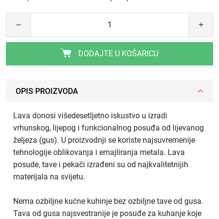
DODAJTE U KOŠARICU
OPIS PROIZVODA
Lava donosi višedesetljetno iskustvo u izradi
vrhunskog, lijepog i funkcionalnog posuđa od lijevanog
željeza (gus). U proizvodnji se koriste najsuvremenije
tehnologije oblikovanja i emajliranja metala. Lava
posude, tave i pekači izrađeni su od najkvalitetnijih
materijala na svijetu.
Nema ozbiljne kućne kuhinje bez ozbiljne tave od gusa.
Tava od gusa najsvestranije je posuđe za kuhanje koje