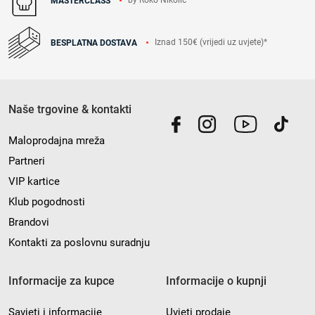
by Roko Nikolić
MASTERCLASS
Iznad 150€ (vrijedi uz uvjete)*
BESPLATNA DOSTAVA
Naše trgovine & kontakti
Maloprodajna mreža
Partneri
VIP kartice
Klub pogodnosti
Brandovi
Kontakti za poslovnu suradnju
Informacije za kupce
Informacije o kupnji
Savjeti i informacije
Uvjeti prodaje