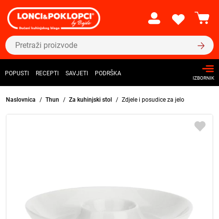
POPUSTI
RECEPTI
SAVJETI
PODRŠKA
IZBORNIK
Naslovnica
Thun
Za kuhinjski stol
Zdjele i posudice za jelo