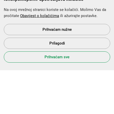
Na ovoj mrežnoj stranici koriste se kolačići. Molimo Vas da
pročitate
Obavijest o kolačićima
ili ažurirajte postavke.
Krajnji primatelj financijskog instrumenta sufinanciranog iz
Europskog fonda za regionalni razvoj u sklopu Operativnog
programa „Konkurentnost i kohezija”.
Prihvaćam nužne
Prilagodi
s Vama od 2014. godine!
Prihvaćam sve