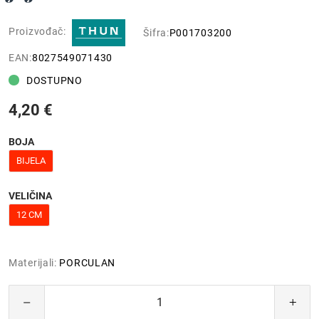
Proizvođač:
Šifra:
P001703200
EAN:
8027549071430
DOSTUPNO
4,20 €
BOJA
BIJELA
VELIČINA
12 CM
Materijali:
PORCULAN