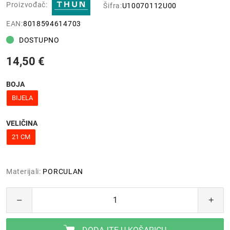
Proizvođač:
Šifra:
U10070112U00
EAN:
8018594614703
DOSTUPNO
14,50 €
BOJA
BIJELA
VELIČINA
21 CM
Materijali:
PORCULAN