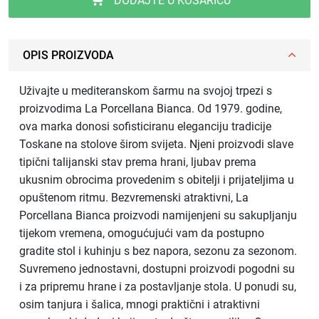
DODAJTE U KOŠARICU
OPIS PROIZVODA
Uživajte u mediteranskom šarmu na svojoj trpezi s
proizvodima La Porcellana Bianca. Od 1979. godine,
ova marka donosi sofisticiranu eleganciju tradicije
Toskane na stolove širom svijeta. Njeni proizvodi slave
tipični talijanski stav prema hrani, ljubav prema
ukusnim obrocima provedenim s obitelji i prijateljima u
opuštenom ritmu. Bezvremenski atraktivni, La
Porcellana Bianca proizvodi namijenjeni su sakupljanju
tijekom vremena, omogućujući vam da postupno
gradite stol i kuhinju s bez napora, sezonu za sezonom.
Suvremeno jednostavni, dostupni proizvodi pogodni su
i za pripremu hrane i za postavljanje stola. U ponudi su,
osim tanjura i šalica, mnogi praktični i atraktivni