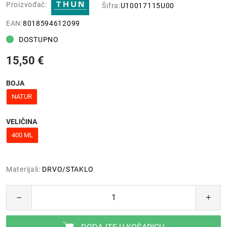
Proizvođač:
Šifra:
U10017115U00
EAN:
8018594612099
DOSTUPNO
15,50 €
BOJA
NATUR
VELIČINA
400 ML
Materijali:
DRVO/STAKLO