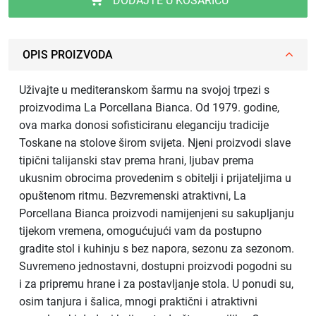
DODAJTE U KOŠARICU
OPIS PROIZVODA
Uživajte u mediteranskom šarmu na svojoj trpezi s
proizvodima La Porcellana Bianca. Od 1979. godine,
ova marka donosi sofisticiranu eleganciju tradicije
Toskane na stolove širom svijeta. Njeni proizvodi slave
tipični talijanski stav prema hrani, ljubav prema
ukusnim obrocima provedenim s obitelji i prijateljima u
opuštenom ritmu. Bezvremenski atraktivni, La
Porcellana Bianca proizvodi namijenjeni su sakupljanju
tijekom vremena, omogućujući vam da postupno
gradite stol i kuhinju s bez napora, sezonu za sezonom.
Suvremeno jednostavni, dostupni proizvodi pogodni su
i za pripremu hrane i za postavljanje stola. U ponudi su,
osim tanjura i šalica, mnogi praktični i atraktivni