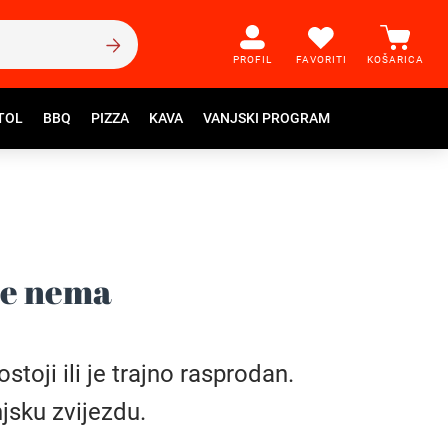
PROFIL
FAVORITI
KOŠARICA
TOL
BBQ
PIZZA
KAVA
VANJSKI PROGRAM
še nema
toji ili je trajno rasprodan.
jsku zvijezdu.