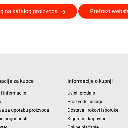
g na katalog proizvoda
Pretraži webs
macije za kupce
Informacije o kupnji
 i informacije
Uvjeti prodaje
i
Proizvodi i usluge
va za uporabu proizvoda
Dostava i rokovi isporuke
e pogodnosti
Sigurnost kupovine
tter
Online plaćanje