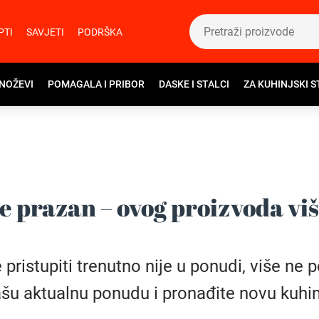
PTI
SAVJETI
PODRŠKA
 NOŽEVI
POMAGALA I PRIBOR
DASKE I STALCI
ZA KUHINJSKI S
e prazan – ovog proizvoda vi
istupiti trenutno nije u ponudi, više ne pos
šu aktualnu ponudu i pronađite novu kuhin