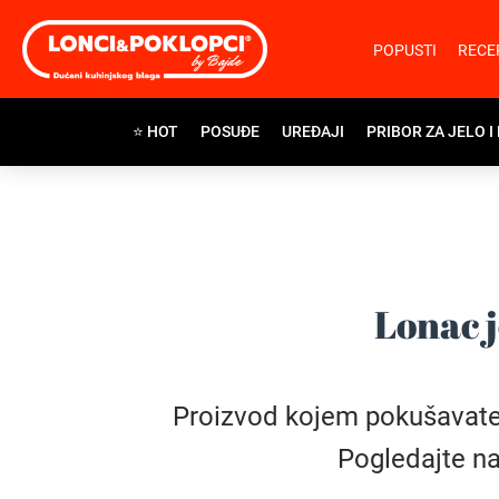
POPUSTI
RECE
⭐ HOT
POSUĐE
UREĐAJI
PRIBOR ZA JELO I
Lonac j
Proizvod kojem pokušavate pr
Pogledajte na