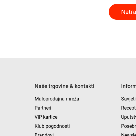
Natra
Naše trgovine & kontakti
Infor
Maloprodajna mreža
Savjeti
Partneri
Recept
VIP kartice
Uputst
Klub pogodnosti
Posebn
Brandovi
Newsle