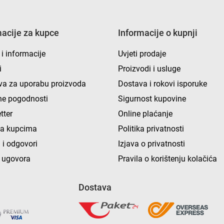
macije za kupce
Informacije o kupnji
 i informacije
Uvjeti prodaje
i
Proizvodi i usluge
va za uporabu proizvoda
Dostava i rokovi isporuke
e pogodnosti
Sigurnost kupovine
tter
Online plaćanje
ka kupcima
Politika privatnosti
 i odgovori
Izjava o privatnosti
 ugovora
Pravila o korištenju kolačića
Dostava