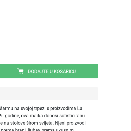
DODAJTE U KOŠARICU
šarmu na svojoj trpezi s proizvodima La
9. godine, ova marka donosi sofisticiranu
e na stolove širom svijeta. Njeni proizvodi
tav prema hrani, ljubav prema ukusnim