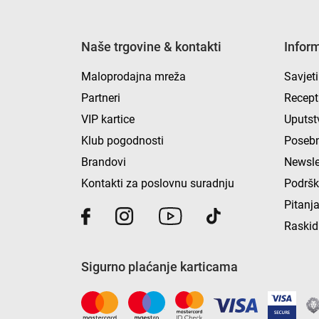
Naše trgovine & kontakti
Infor
Maloprodajna mreža
Savjeti
Partneri
Recept
VIP kartice
Uputst
Klub pogodnosti
Posebn
Brandovi
Newsle
Kontakti za poslovnu suradnju
Podrš
Pitanja
Raskid
Sigurno plaćanje karticama