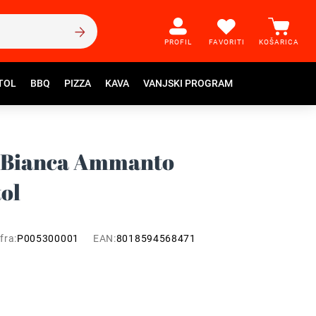
PROFIL
FAVORITI
KOŠARICA
TOL
BBQ
PIZZA
KAVA
VANJSKI PROGRAM
a Bianca Ammanto
tol
fra:
P005300001
EAN:
8018594568471