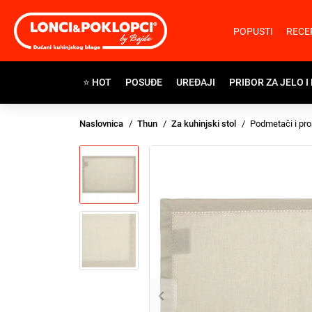
POPUSTI
RECE
⭐ HOT
POSUĐE
UREĐAJI
PRIBOR ZA JELO I
Naslovnica
Thun
Za kuhinjski stol
Podmetači i pro