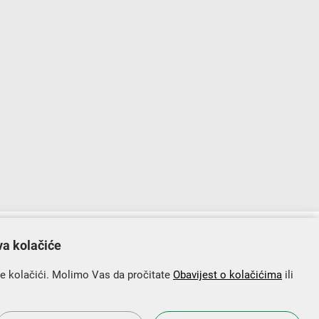
lopu Operativnog programa „Konkurentnost i kohezija”.
va kolačiće
se kolačići. Molimo Vas da pročitate
Obavijest o kolačićima
ili