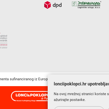
umenta sufinanciranog iz Europskog fonda za regionalni razvoj u sk
lonciipoklopci.hr upotreblja
Na ovoj mrežnoj stranici koriste 
s Vama od 2014. godine!
ažurirajte postavke.