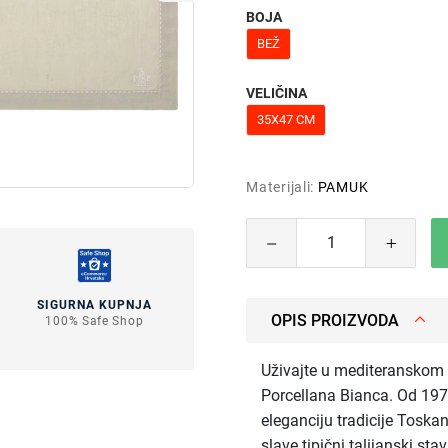
BOJA
BEŽ
VELIČINA
35X47 CM
Materijali:
PAMUK
SIGURNA KUPNJA
OPIS PROIZVODA
100% Safe Shop
Uživajte u mediteranskom 
Porcellana Bianca. Od 197
eleganciju tradicije Toskan
slave tipični talijanski s