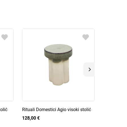
olić
Rituali Domestici Agio visoki stolić
Rose&Tulipa
set suđa
128,00 €
96,50 €