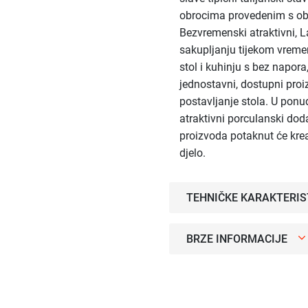
obrocima provedenim s obit
Bezvremenski atraktivni, L
sakupljanju tijekom vrem
stol i kuhinju s bez napo
jednostavni, dostupni proi
postavljanje stola. U ponud
atraktivni porculanski doda
proizvoda potaknut će kreat
djelo.
TEHNIČKE KARAKTERIS
BRZE INFORMACIJE