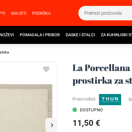
PTI
SAVJETI
PODRŠKA
 NOŽEVI
POMAGALA I PRIBOR
DASKE I STALCI
ZA KUHINJSKI S
stirke
La Porcellan
prostirka za s
Proizvođač:
Ši
DOSTUPNO
11,50 €