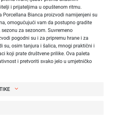
elji i prijateljima u opuštenom ritmu.
a Porcellana Bianca proizvodi namijenjeni su
ena, omogućujući vam da postupno gradite
ra, sezonu za sezonom. Suvremeno
zvodi pogodni su i za pripremu hrane i za
i su, osim tanjura i šalica, mnogi praktični i
ci koji prate društvene prilike. Ova paleta
ivnost i pretvoriti svako jelo u umjetničko
TIKE