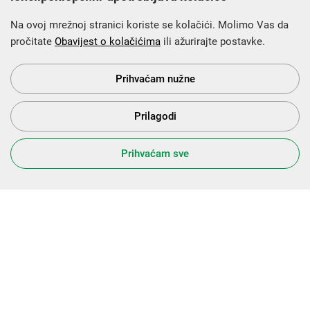
Na ovoj mrežnoj stranici koriste se kolačići. Molimo Vas da
pročitate
Obavijest o kolačićima
ili ažurirajte postavke.
Krajnji primatelj financijskog instrumenta sufinanciranog iz
Europskog fonda za regionalni razvoj u sklopu Operativnog
programa „Konkurentnost i kohezija”.
Prihvaćam nužne
Prilagodi
s Vama od 2014. godine!
Prihvaćam sve