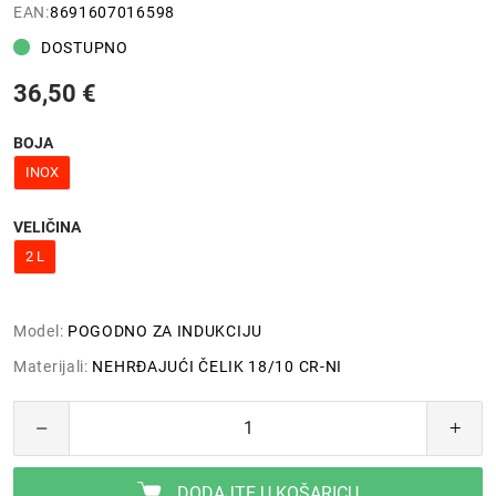
EAN:
8691607016598
DOSTUPNO
36,50 €
BOJA
INOX
VELIČINA
2 L
Model:
POGODNO ZA INDUKCIJU
Materijali:
NEHRĐAJUĆI ČELIK 18/10 CR-NI
DODAJTE U KOŠARICU