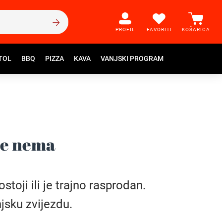
PROFIL
FAVORITI
KOŠARICA
TOL
BBQ
PIZZA
KAVA
VANJSKI PROGRAM
še nema
toji ili je trajno rasprodan.
jsku zvijezdu.