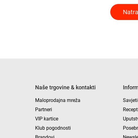
Natra
Naše trgovine & kontakti
Infor
Maloprodajna mreža
Savjeti
Partneri
Recept
VIP kartice
Uputst
Klub pogodnosti
Posebn
Brandovi
Newsle