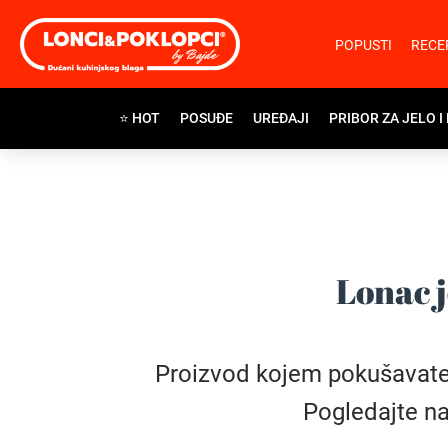
POPUSTI
RECE
⭐ HOT
POSUĐE
UREĐAJI
PRIBOR ZA JELO I
Lonac j
Proizvod kojem pokušavate pr
Pogledajte na