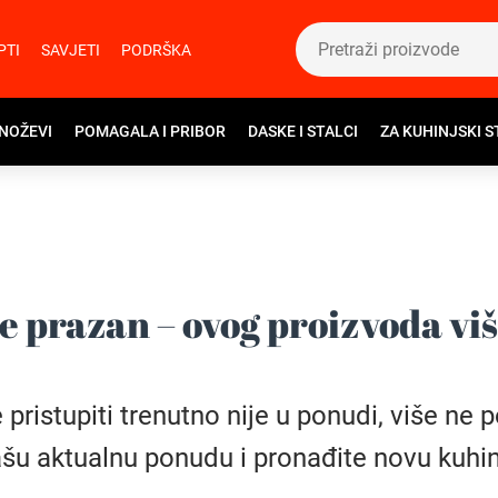
PTI
SAVJETI
PODRŠKA
 NOŽEVI
POMAGALA I PRIBOR
DASKE I STALCI
ZA KUHINJSKI S
e prazan – ovog proizvoda vi
istupiti trenutno nije u ponudi, više ne pos
šu aktualnu ponudu i pronađite novu kuhin