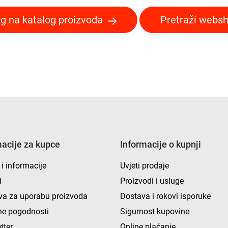
g na katalog proizvoda
Pretraži webs
macije za kupce
Informacije o kupnji
 i informacije
Uvjeti prodaje
i
Proizvodi i usluge
va za uporabu proizvoda
Dostava i rokovi isporuke
e pogodnosti
Sigurnost kupovine
tter
Online plaćanje