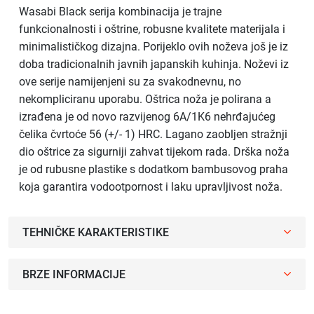
Wasabi Black serija kombinacija je trajne
funkcionalnosti i oštrine, robusne kvalitete materijala i
minimalističkog dizajna. Porijeklo ovih noževa još je iz
doba tradicionalnih javnih japanskih kuhinja. Noževi iz
ove serije namijenjeni su za svakodnevnu, no
nekompliciranu uporabu. Oštrica noža je polirana a
izrađena je od novo razvijenog 6A/1K6 nehrđajućeg
čelika čvrtoće 56 (+/- 1) HRC. Lagano zaobljen stražnji
dio oštrice za sigurniji zahvat tijekom rada. Drška noža
je od rubusne plastike s dodatkom bambusovog praha
koja garantira vodootpornost i laku upravljivost noža.
TEHNIČKE KARAKTERISTIKE
BRZE INFORMACIJE