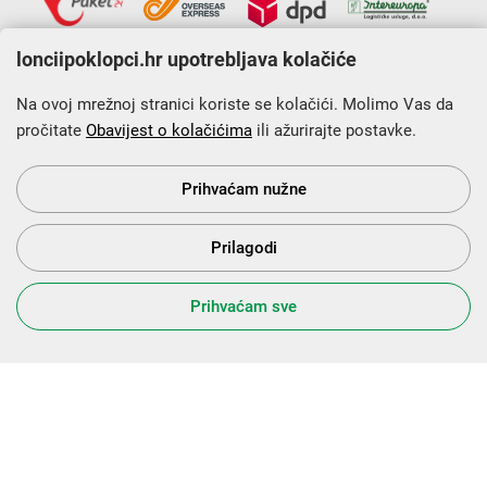
lonciipoklopci.hr upotrebljava kolačiće
Na ovoj mrežnoj stranici koriste se kolačići. Molimo Vas da
pročitate
Obavijest o kolačićima
ili ažurirajte postavke.
Krajnji primatelj financijskog instrumenta sufinanciranog iz
Europskog fonda za regionalni razvoj u sklopu Operativnog
programa „Konkurentnost i kohezija”.
Prihvaćam nužne
Prilagodi
s Vama od 2014. godine!
Prihvaćam sve