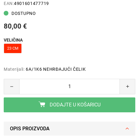
EAN:
4901601477719
DOSTUPNO
80,00 €
VELIČINA
23 CM
Materijali:
6A/1K6 NEHRĐAJUĆI ČELIK
DODAJTE U KOŠARICU
OPIS PROIZVODA