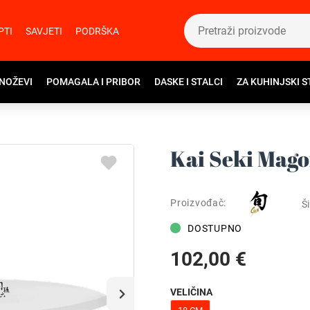
PTI
SAVJETI
PODRŠKA
 NOŽEVI
POMAGALA I PRIBOR
DASKE I STALCI
ZA KUHINJSKI S
Kai Seki Mag
Proizvođač:
Ši
DOSTUPNO
102,00 €
VELIČINA