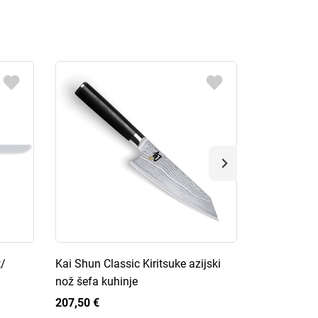
t/
Kai Shun Classic Kiritsuke azijski
Kai Shun Cl
nož šefa kuhinje
otkoštavanj
207,50 €
190,00 €