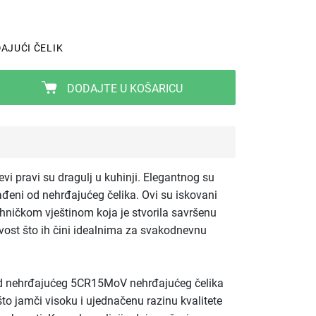
AJUĆI ČELIK
DODAJTE U KOŠARICU
i pravi su dragulj u kuhinji. Elegantnog su
zrađeni od nehrđajućeg čelika. Ovi su iskovani
ehničkom vještinom koja je stvorila savršenu
jivost što ih čini idealnima za svakodnevnu
od nehrđajućeg 5CR15MoV nehrđajućeg čelika
što jamči visoku i ujednačenu razinu kvalitete