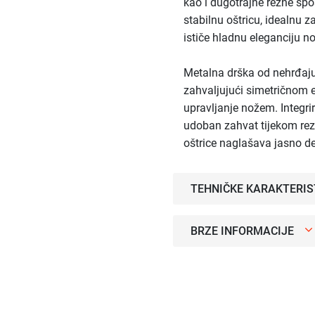
kao i dugotrajne rezne sp
stabilnu oštricu, idealnu z
ističe hladnu eleganciju n
Metalna drška od nehrđaju
zahvaljujući simetričnom 
upravljanje nožem. Integri
udoban zahvat tijekom reza
oštrice naglašava jasno def
TEHNIČKE KARAKTERIS
BRZE INFORMACIJE