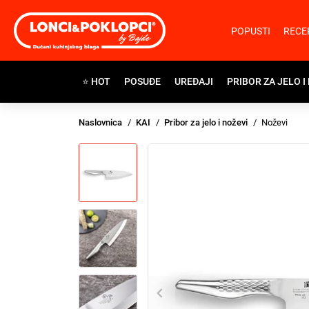
POPUSTI
RECE
⭐ HOT
POSUĐE
UREĐAJI
PRIBOR ZA JELO I
Naslovnica
KAI
Pribor za jelo i noževi
Noževi