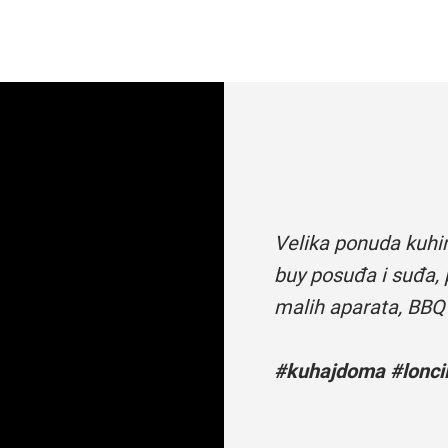
Velika ponuda kuhi
buy posuđa i suđa, 
malih aparata, BBQ
#kuhajdoma #loncii