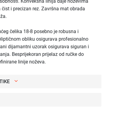
osobnosti. Konveksna linija daje noževima
a čist i precizan rez. Završna mat obrada
oža.
ćeg čelika 18-8 posebno je robusna i
eliptičnom obliku osigurava profesionalno
rani dijamantni uzorak osigurava siguran i
nja. Besprijekoran prijelaz od ručke do
inirane linije noževa.
TIKE