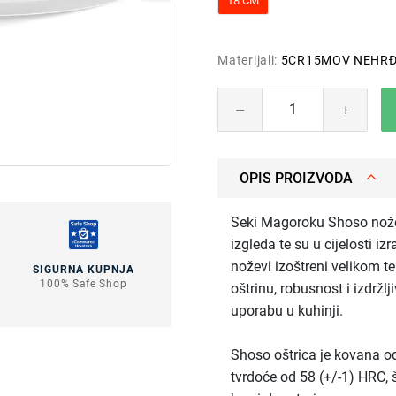
18 CM
Materijali:
5CR15MOV NEHRĐ
OPIS PROIZVODA
Seki Magoroku Shoso nožev
izgleda te su u cijelosti i
noževi izoštreni velikom t
SIGURNA KUPNJA
100% Safe Shop
oštrinu, robusnost i izdržl
uporabu u kuhinji.
Shoso oštrica je kovana 
tvrdoće od 58 (+/-1) HRC, 