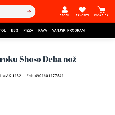
PROFIL
FAVORITI
KOŠARICA
TOL
BBQ
PIZZA
KAVA
VANJSKI PROGRAM
oroku Shoso Deba nož
fra:
AK-1132
EAN:
4901601177541