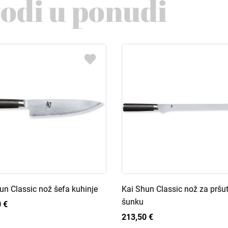
vodi u ponudi
un Classic nož šefa kuhinje
Kai Shun Classic nož za pršu
šunku
 €
213,50 €