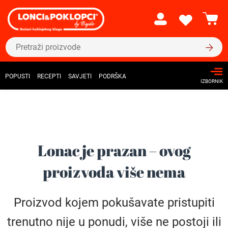
POPUSTI
RECEPTI
SAVJETI
PODRŠKA
IZBORNIK
Lonac je prazan – ovog
proizvoda više nema
Proizvod kojem pokušavate pristupiti
trenutno nije u ponudi, više ne postoji ili