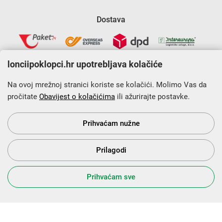
Dostava
lonciipoklopci.hr upotrebljava kolačiće
Na ovoj mrežnoj stranici koriste se kolačići. Molimo Vas da
pročitate
Obavijest o kolačićima
ili ažurirajte postavke.
Krajnji primatelj financijskog instrumenta sufinanciranog iz
Europskog fonda za regionalni razvoj u sklopu Operativnog
programa „Konkurentnost i kohezija”.
Prihvaćam nužne
Prilagodi
s Vama od 2014. godine!
Prihvaćam sve