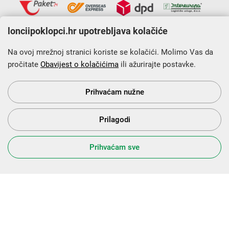
lonciipoklopci.hr upotrebljava kolačiće
Na ovoj mrežnoj stranici koriste se kolačići. Molimo Vas da
pročitate
Obavijest o kolačićima
ili ažurirajte postavke.
Krajnji primatelj financijskog instrumenta sufinanciranog iz
Europskog fonda za regionalni razvoj u sklopu Operativnog
programa „Konkurentnost i kohezija”.
Prihvaćam nužne
Prilagodi
s Vama od 2014. godine!
Prihvaćam sve