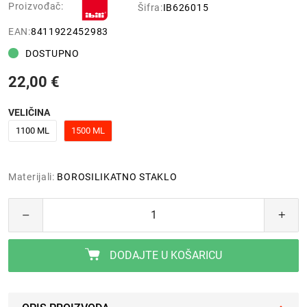
Proizvođač:
Šifra:
IB626015
EAN:
8411922452983
DOSTUPNO
22,00 €
VELIČINA
1100 ML
1500 ML
Materijali:
BOROSILIKATNO STAKLO
DODAJTE U KOŠARICU