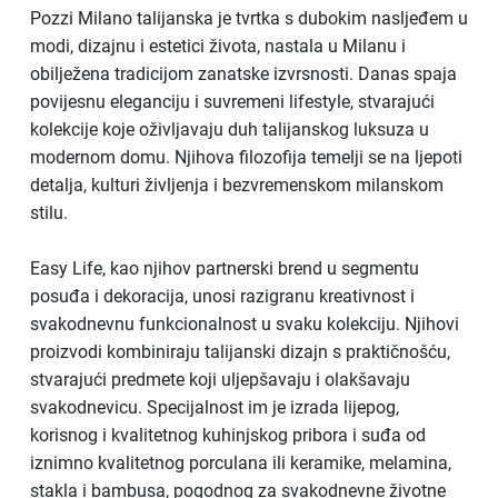
Pozzi Milano talijanska je tvrtka s dubokim nasljeđem u
modi, dizajnu i estetici života, nastala u Milanu i
obilježena tradicijom zanatske izvrsnosti. Danas spaja
povijesnu eleganciju i suvremeni lifestyle, stvarajući
kolekcije koje oživljavaju duh talijanskog luksuza u
modernom domu. Njihova filozofija temelji se na ljepoti
detalja, kulturi življenja i bezvremenskom milanskom
stilu.
Easy Life, kao njihov partnerski brend u segmentu
posuđa i dekoracija, unosi razigranu kreativnost i
svakodnevnu funkcionalnost u svaku kolekciju. Njihovi
proizvodi kombiniraju talijanski dizajn s praktičnošću,
stvarajući predmete koji uljepšavaju i olakšavaju
svakodnevicu. Specijalnost im je izrada lijepog,
korisnog i kvalitetnog kuhinjskog pribora i suđa od
iznimno kvalitetnog porculana ili keramike, melamina,
stakla i bambusa, pogodnog za svakodnevne životne