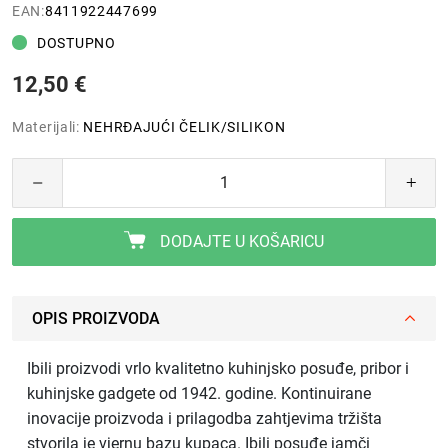
EAN:
8411922447699
DOSTUPNO
12,50 €
Materijali:
NEHRĐAJUĆI ČELIK/SILIKON
DODAJTE U KOŠARICU
OPIS PROIZVODA
Ibili proizvodi vrlo kvalitetno kuhinjsko posuđe, pribor i
kuhinjske gadgete od 1942. godine. Kontinuirane
inovacije proizvoda i prilagodba zahtjevima tržišta
stvorila je vjernu bazu kupaca. Ibili posuđe jamči