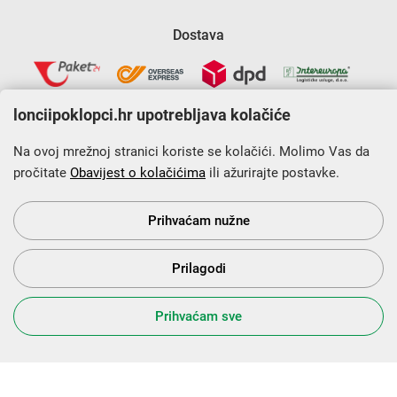
Dostava
lonciipoklopci.hr upotrebljava kolačiće
Na ovoj mrežnoj stranici koriste se kolačići. Molimo Vas da
pročitate
Obavijest o kolačićima
ili ažurirajte postavke.
Krajnji primatelj financijskog instrumenta sufinanciranog iz
Europskog fonda za regionalni razvoj u sklopu Operativnog
programa „Konkurentnost i kohezija”.
Prihvaćam nužne
Prilagodi
s Vama od 2014. godine!
Prihvaćam sve