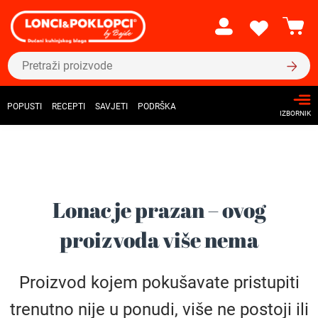
POPUSTI
RECEPTI
SAVJETI
PODRŠKA
IZBORNIK
Lonac je prazan – ovog
proizvoda više nema
Proizvod kojem pokušavate pristupiti
trenutno nije u ponudi, više ne postoji ili