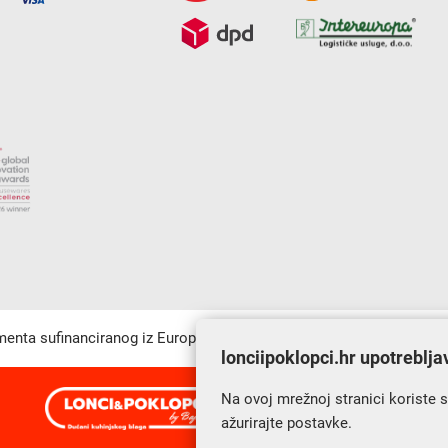
umenta sufinanciranog iz Europskog fonda za regionalni razvoj u sk
lonciipoklopci.hr upotreblja
Na ovoj mrežnoj stranici koriste 
s Vama od 2014. godine!
ažurirajte postavke.