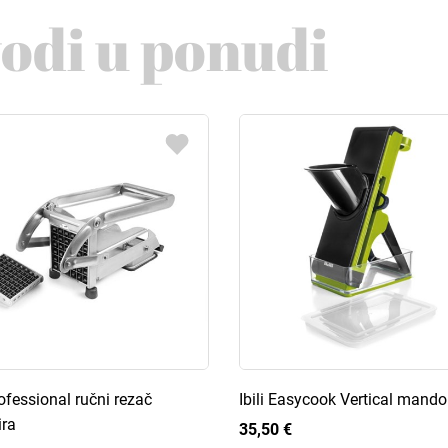
vodi u ponudi
rofessional ručni rezač
Ibili Easycook Vertical mando
ra
35,50 €