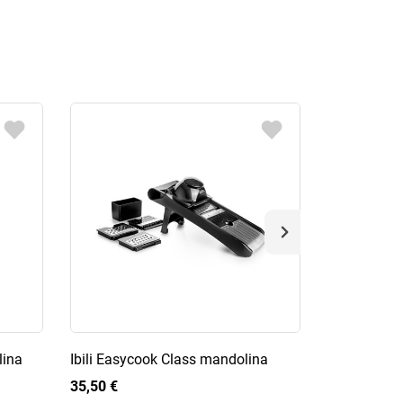
lina
Ibili Easycook Class mandolina
Ibili Profes
35,50 €
33,50 €