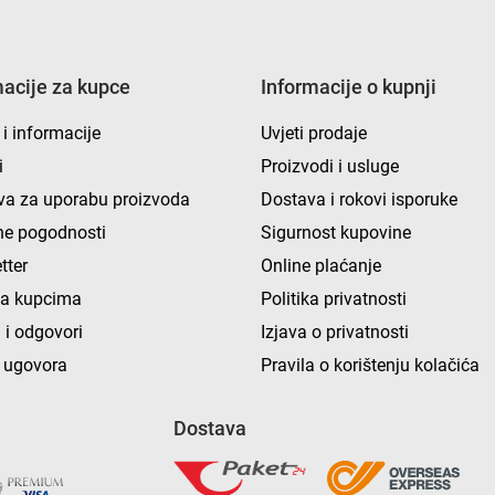
macije za kupce
Informacije o kupnji
 i informacije
Uvjeti prodaje
i
Proizvodi i usluge
va za uporabu proizvoda
Dostava i rokovi isporuke
e pogodnosti
Sigurnost kupovine
tter
Online plaćanje
ka kupcima
Politika privatnosti
 i odgovori
Izjava o privatnosti
 ugovora
Pravila o korištenju kolačića
Dostava