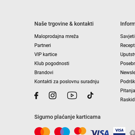
Naše trgovine & kontakti
Infor
Maloprodajna mreža
Savjeti
Partneri
Recept
VIP kartice
Uputst
Klub pogodnosti
Posebn
Brandovi
Newsle
Kontakti za poslovnu suradnju
Podrš
Pitanja
Raskid
Sigurno plaćanje karticama