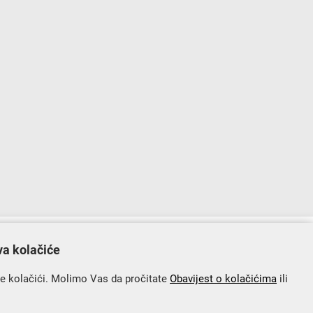
lopu Operativnog programa „Konkurentnost i kohezija”.
va kolačiće
se kolačići. Molimo Vas da pročitate
Obavijest o kolačićima
ili