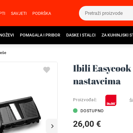
PTI
SAVJETI
PODRŠKA
 NOŽEVI
POMAGALA I PRIBOR
DASKE I STALCI
ZA KUHINJSKI S
reše
Ibili Easycoo
nastavcima
Proizvođač:
Ši
DOSTUPNO
26,00 €