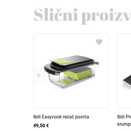
Slični proiz
Ibili Easycook rezač povrća
Ibili P
krumpi
49,50 €