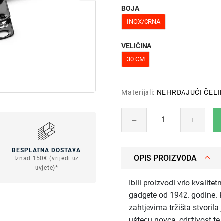
BOJA
INOX/CRNA
VELIČINA
30 CM
Materijali:
NEHRĐAJUĆI ČELI
BESPLATNA DOSTAVA
OPIS PROIZVODA
Iznad 150€ (vrijedi uz
uvjete)*
Ibili proizvodi vrlo kvalite
gadgete od 1942. godine. K
zahtjevima tržišta stvorila
uštedu novca, održivost t