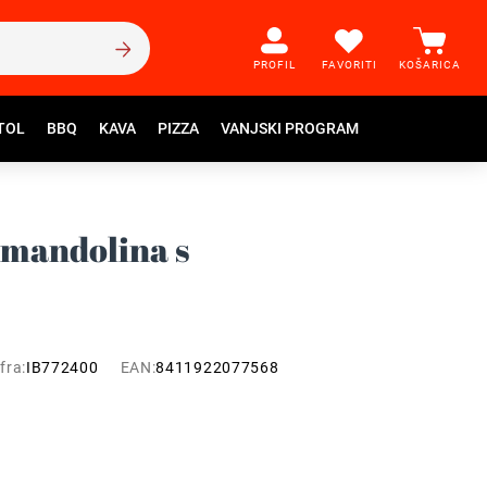
PROFIL
FAVORITI
KOŠARICA
TOL
BBQ
KAVA
PIZZA
VANJSKI PROGRAM
k mandolina s
fra:
IB772400
EAN:
8411922077568