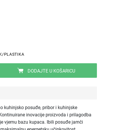
K/PLASTIKA
DODAJTE U KOŠARICU
tno kuhinjsko posuđe, pribor i kuhinjske
ontinuirane inovacije proizvoda i prilagodba
 je vjernu bazu kupaca. Ibili posuđe jamči
e maksimalnu energetsku učinkovitost.