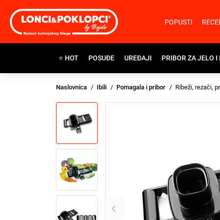
POPUSTI
RECE
⭐ HOT
POSUĐE
UREĐAJI
PRIBOR ZA JELO I
Naslovnica
Ibili
Pomagala i pribor
Ribeži, rezači, p