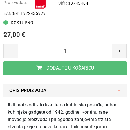
Proizvođač:
Šifra:
IB743404
EAN:
8411922435979
DOSTUPNO
27,00 €
DODAJTE U KOŠARICU
OPIS PROIZVODA
Ibili proizvodi vrlo kvalitetno kuhinjsko posuđe, pribor i
kuhinjske gadgete od 1942. godine. Kontinuirane
inovacije proizvoda i prilagodba zahtjevima tržišta
stvorila je vjernu bazu kupaca. Ibili posuđe jamči