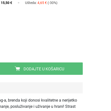
:
15,50 €
Ušteda:
4,65 €
(-30%)
DODAJTE U KOŠARICU
ng-a, brenda koji donosi kvalitetne a nerijetko
anje, posluživanje i uživanje u hrani! Strast