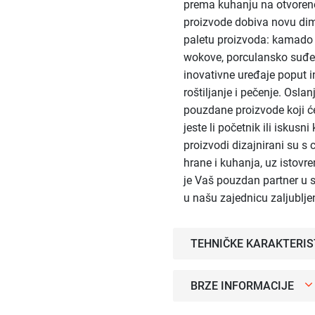
prema kuhanju na otvoreno
proizvode dobiva novu dim
paletu proizvoda: kamado r
wokove, porculansko suđe,
inovativne uređaje poput i
roštiljanje i pečenje. Osla
pouzdane proizvode koji će
jeste li početnik ili iskusni
proizvodi dizajnirani su s
hrane i kuhanja, uz istovr
je Vaš pouzdan partner u s
u našu zajednicu zaljublje
TEHNIČKE KARAKTERIS
BRZE INFORMACIJE