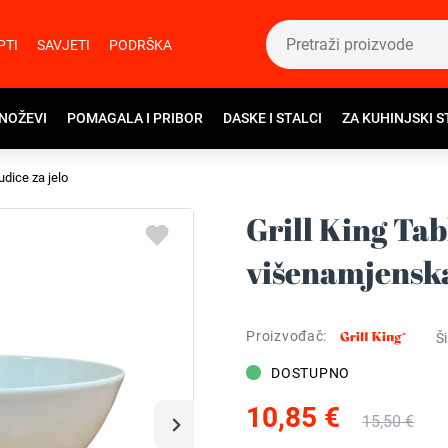
PTI
SAVJETI
PODRŠKA
 NOŽEVI
POMAGALA I PRIBOR
DASKE I STALCI
ZA KUHINJSKI S
udice za jelo
Grill King Ta
višenamjenska
Proizvođač:
Ši
DOSTUPNO
10,85 €
15,50 €