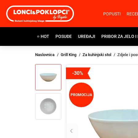
POPUSTI
RECE
⭐ HOT
POSUĐE
UREĐAJI
PRIBOR ZA JELO I
Naslovnica
Grill King
Za kuhinjski stol
Zdjele i pos
-30%
PROMOCIJA