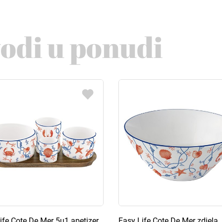
vodi u ponudi
ife Cote De Mer 5u1 apetizer
Easy Life Cote De Mer zdjela