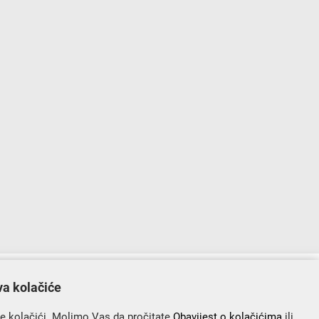
lopu Operativnog programa „Konkurentnost i kohezija”.
va kolačiće
se kolačići. Molimo Vas da pročitate
Obavijest o kolačićima
ili