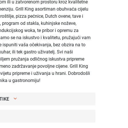
m ili u zatvorenom prostoru kroz kvalitetne
enziju. Grill King asortiman obuhvaća cijelu
oštilje, pizza pećnice, Dutch ovene, tave i
 program od stakla, kuhinjske noževe,
ndukcijskog woka, te pribor i opremu za
njamo se na iskustvo i kvalitetu, pružajući vam
 ispuniti vaša očekivanja, bez obzira na to
 kuhar, ili tek gastro uživatelj. Svi naši
 ciljem pružanja odličnog iskustva pripreme
emeno zadržavanje povoljne cijene. Grill King
vijetu pripreme i uživanja u hrani. Dobrodošli
nika u gastronomiju!
TIKE