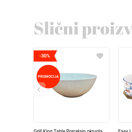
Slični proiz
-30%
PROMOCIJA
Grill King Table Porcelain okrugla
Easy L