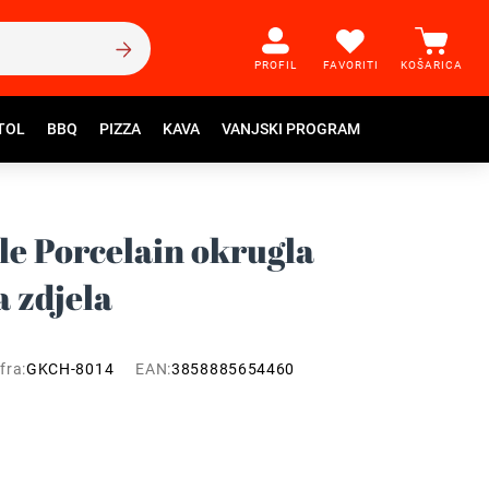
PROFIL
FAVORITI
KOŠARICA
TOL
BBQ
PIZZA
KAVA
VANJSKI PROGRAM
ble Porcelain okrugla
 zdjela
fra:
GKCH-8014
EAN:
3858885654460