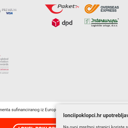
umenta sufinanciranog iz Europskog fonda za regionalni razvoj u sk
lonciipoklopci.hr upotreblja
Na ovoj mrežnoj stranici koriste 