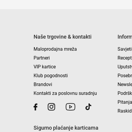
Naše trgovine & kontakti
Infor
Maloprodajna mreža
Savjeti
Partneri
Recept
VIP kartice
Uputst
Klub pogodnosti
Posebn
Brandovi
Newsle
Kontakti za poslovnu suradnju
Podrš
Pitanja
Raskid
Sigurno plaćanje karticama