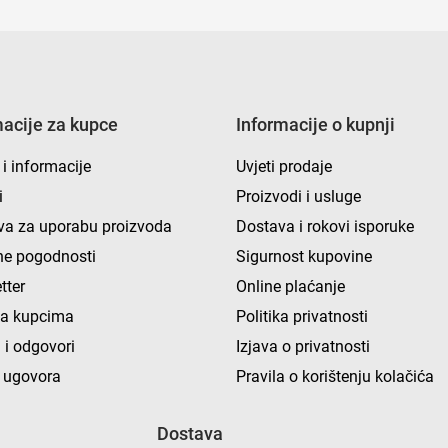
macije za kupce
Informacije o kupnji
 i informacije
Uvjeti prodaje
i
Proizvodi i usluge
va za uporabu proizvoda
Dostava i rokovi isporuke
e pogodnosti
Sigurnost kupovine
tter
Online plaćanje
ka kupcima
Politika privatnosti
 i odgovori
Izjava o privatnosti
 ugovora
Pravila o korištenju kolačića
Dostava