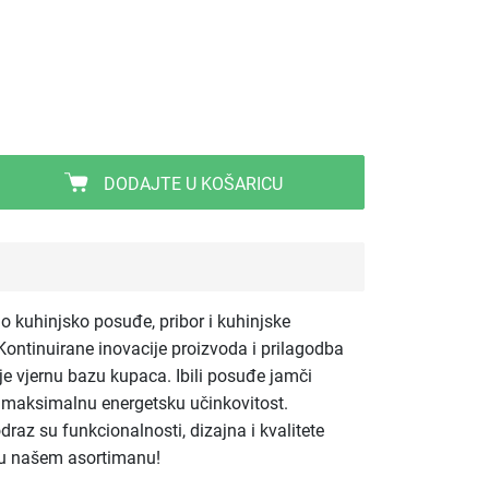
DODAJTE U KOŠARICU
tno kuhinjsko posuđe, pribor i kuhinjske
ontinuirane inovacije proizvoda i prilagodba
 je vjernu bazu kupaca. Ibili posuđe jamči
e maksimalnu energetsku učinkovitost.
odraz su funkcionalnosti, dizajna i kvalitete
i u našem asortimanu!