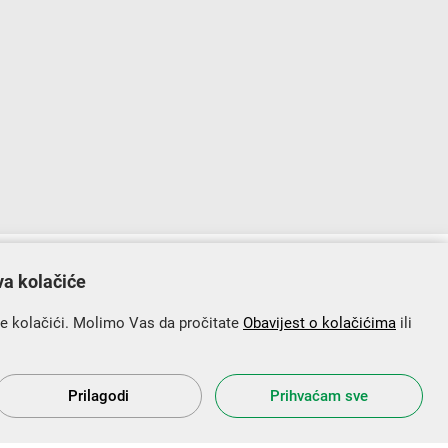
lopu Operativnog programa „Konkurentnost i kohezija”.
va kolačiće
se kolačići. Molimo Vas da pročitate
Obavijest o kolačićima
ili
Prilagodi
Prihvaćam sve