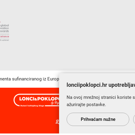
umenta sufinanciranog iz Europskog fonda za regionalni razvoj u sk
lonciipoklopci.hr upotreblja
Na ovoj mrežnoj stranici koriste 
s Vama od 2014. godine!
ažurirajte postavke.
Prihvaćam nužne