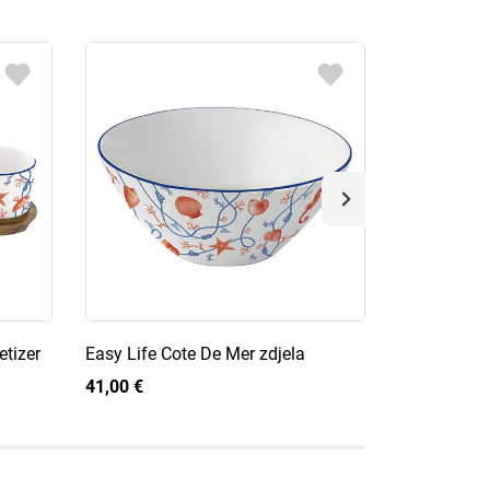
etizer
Easy Life Cote De Mer zdjela
Easy Life Sa
ručkicama
41,00 €
24,50 €