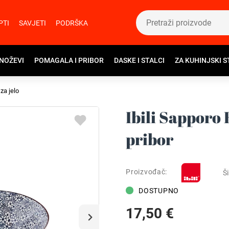
PTI
SAVJETI
PODRŠKA
 NOŽEVI
POMAGALA I PRIBOR
DASKE I STALCI
ZA KUHINJSKI S
za jelo
Ibili Sapporo
pribor
Proizvođač:
Ši
DOSTUPNO
17,50 €