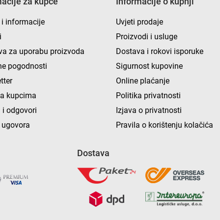
macije za kupce
Informacije o kupnji
 i informacije
Uvjeti prodaje
i
Proizvodi i usluge
va za uporabu proizvoda
Dostava i rokovi isporuke
e pogodnosti
Sigurnost kupovine
tter
Online plaćanje
ka kupcima
Politika privatnosti
 i odgovori
Izjava o privatnosti
 ugovora
Pravila o korištenju kolačića
Dostava