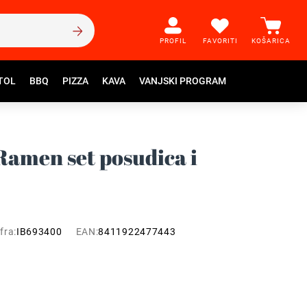
PROFIL
FAVORITI
KOŠARICA
TOL
BBQ
PIZZA
KAVA
VANJSKI PROGRAM
 Ramen set posudica i
fra:
IB693400
EAN:
8411922477443