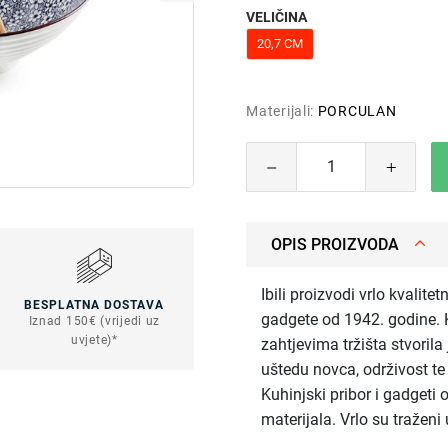
VELIČINA
20,7 CM
Materijali:
PORCULAN
OPIS PROIZVODA
Ibili proizvodi vrlo kvalite
BESPLATNA DOSTAVA
gadgete od 1942. godine. K
Iznad 150€ (vrijedi uz
uvjete)*
zahtjevima tržišta stvorila
uštedu novca, održivost t
Kuhinjski pribor i gadgeti 
materijala. Vrlo su tražen