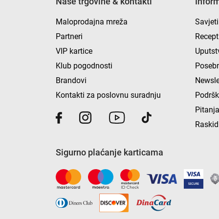
Naše trgovine & kontakti
Infor
Maloprodajna mreža
Savjeti
Partneri
Recept
VIP kartice
Uputst
Klub pogodnosti
Posebn
Brandovi
Newsle
Kontakti za poslovnu suradnju
Podrš
Pitanja
Raskid
Sigurno plaćanje karticama