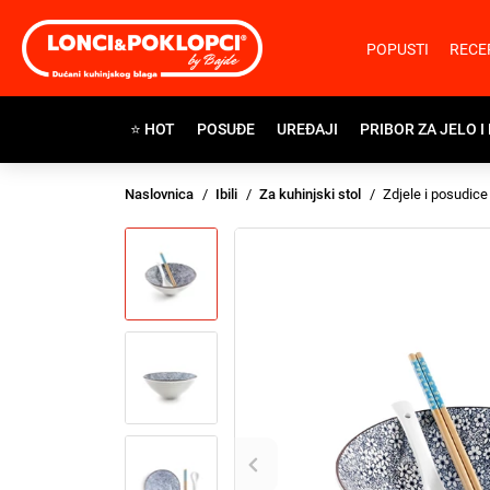
POPUSTI
RECE
⭐ HOT
POSUĐE
UREĐAJI
PRIBOR ZA JELO I
Naslovnica
Ibili
Za kuhinjski stol
Zdjele i posudice 