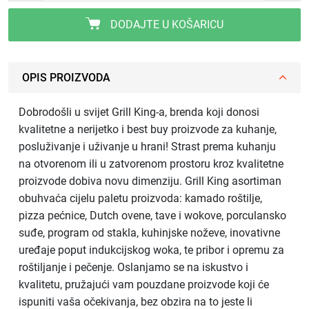
DODAJTE U KOŠARICU
OPIS PROIZVODA
Dobrodošli u svijet Grill King-a, brenda koji donosi
kvalitetne a nerijetko i best buy proizvode za kuhanje,
posluživanje i uživanje u hrani! Strast prema kuhanju
na otvorenom ili u zatvorenom prostoru kroz kvalitetne
proizvode dobiva novu dimenziju. Grill King asortiman
obuhvaća cijelu paletu proizvoda: kamado roštilje,
pizza pećnice, Dutch ovene, tave i wokove, porculansko
suđe, program od stakla, kuhinjske noževe, inovativne
uređaje poput indukcijskog woka, te pribor i opremu za
roštiljanje i pečenje. Oslanjamo se na iskustvo i
kvalitetu, pružajući vam pouzdane proizvode koji će
ispuniti vaša očekivanja, bez obzira na to jeste li