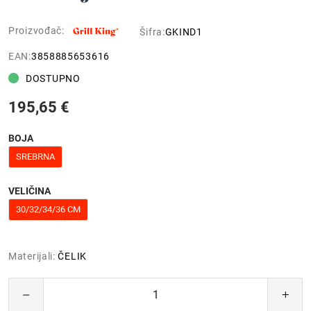
Proizvođač:
Šifra:
GKIND1
EAN:
3858885653616
DOSTUPNO
195,65 €
BOJA
SREBRNA
VELIČINA
30/32/34/36 CM
Materijali:
ČELIK