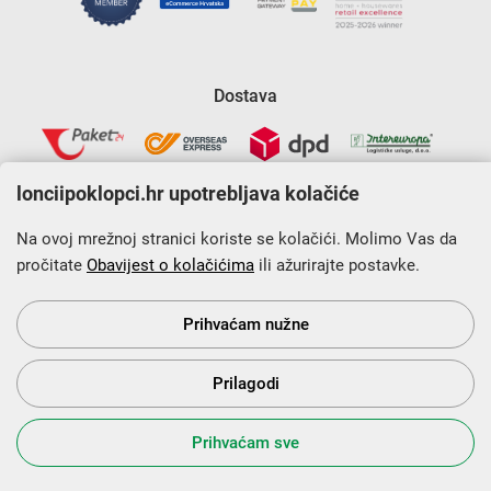
Dostava
lonciipoklopci.hr upotrebljava kolačiće
Na ovoj mrežnoj stranici koriste se kolačići. Molimo Vas da
pročitate
Obavijest o kolačićima
ili ažurirajte postavke.
Krajnji primatelj financijskog instrumenta sufinanciranog iz
Europskog fonda za regionalni razvoj u sklopu Operativnog
programa „Konkurentnost i kohezija”.
Prihvaćam nužne
Prilagodi
s Vama od 2014. godine!
Prihvaćam sve