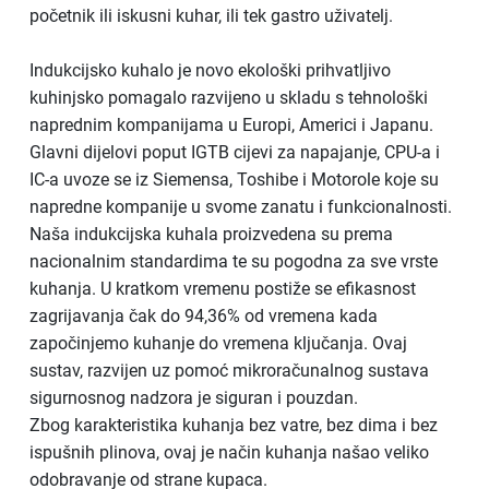
početnik ili iskusni kuhar, ili tek gastro uživatelj.
Indukcijsko kuhalo je novo ekološki prihvatljivo
kuhinjsko pomagalo razvijeno u skladu s tehnološki
naprednim kompanijama u Europi, Americi i Japanu.
Glavni dijelovi poput IGTB cijevi za napajanje, CPU-a i
IC-a uvoze se iz Siemensa, Toshibe i Motorole koje su
napredne kompanije u svome zanatu i funkcionalnosti.
Naša indukcijska kuhala proizvedena su prema
nacionalnim standardima te su pogodna za sve vrste
kuhanja. U kratkom vremenu postiže se efikasnost
zagrijavanja čak do 94,36% od vremena kada
započinjemo kuhanje do vremena ključanja. Ovaj
sustav, razvijen uz pomoć mikroračunalnog sustava
sigurnosnog nadzora je siguran i pouzdan.
Zbog karakteristika kuhanja bez vatre, bez dima i bez
ispušnih plinova, ovaj je način kuhanja našao veliko
odobravanje od strane kupaca.